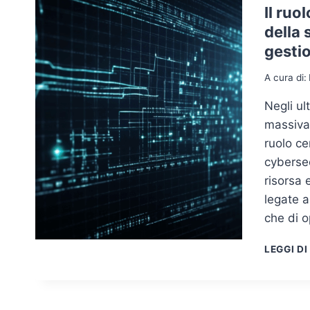
Il ruo
della 
gestio
A cura di:
Negli ul
massiva,
ruolo ce
cybersec
risorsa 
legate a
che di 
LEGGI DI