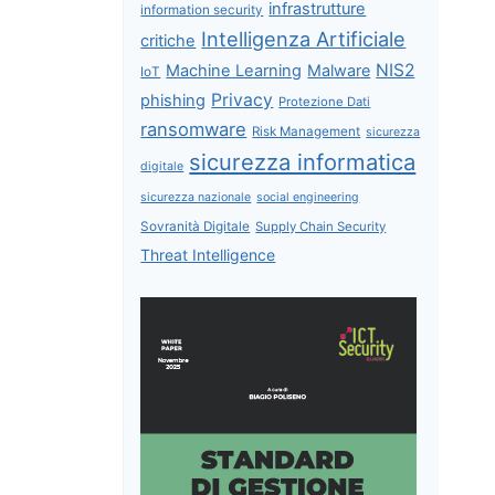
infrastrutture
information security
Intelligenza Artificiale
critiche
NIS2
Machine Learning
Malware
IoT
Privacy
phishing
Protezione Dati
ransomware
Risk Management
sicurezza
sicurezza informatica
digitale
sicurezza nazionale
social engineering
Sovranità Digitale
Supply Chain Security
Threat Intelligence