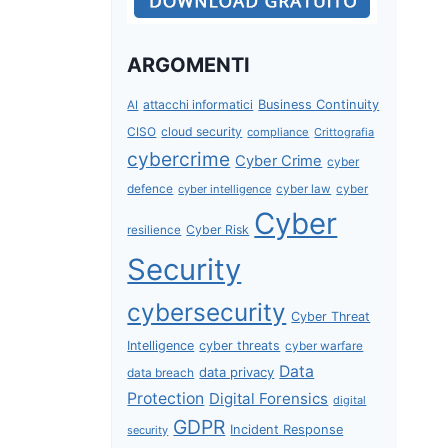
ARGOMENTI
attacchi informatici
Business Continuity
AI
CISO
cloud security
compliance
Crittografia
cybercrime
Cyber Crime
cyber
defence
cyber intelligence
cyber law
cyber
Cyber
Cyber Risk
resilience
Security
cybersecurity
Cyber Threat
Intelligence
cyber threats
cyber warfare
Data
data privacy
data breach
Protection
Digital Forensics
digital
GDPR
Incident Response
security