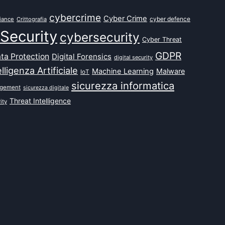
cybercrime
Cyber Crime
cyber defence
iance
Crittografia
Security
cybersecurity
Cyber Threat
GDPR
ta Protection
Digital Forensics
digital security
elligenza Artificiale
Machine Learning
Malware
IoT
sicurezza informatica
agement
sicurezza digitale
Threat Intelligence
ity