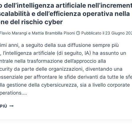
lo dell’intelligenza artificiale nell’incremen
scalabilità e dell’efficienza operativa nella
ne del rischio cyber
Flavio Marangi e Mattia Brambilla Pisoni
Pubblicato il
23 Giugno 20
timi anni, a seguito della sua diffusione sempre più
 l’intelligenza artificiale (di seguito, IA) ha assunto un
ntrale nella trasformazione dell’approccio alla
urity da parte delle organizzazioni, diventando una
essenziale per affrontare le sfide derivanti da tutte le sf
lla gestione della cybersicurezza, sia a livello corporate
operations….
IL
 PIÙ
RUOLO
DELL’INTELLIGENZA
ARTIFICIALE
NELL’INCREMENTO