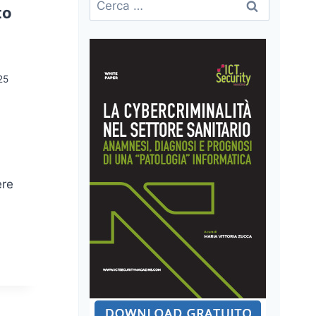
to
per:
25
ere