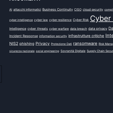
attacchi informatici
Business Continuity
CISO
cloud security
AI
compl
Cyber 
Cyber Risk
cyber intelligence
cyber law
cyber resilience
Da
data privacy
Intelligence
cyber threats
data breach
cyber warfare
Int
infrastrutture critiche
Incident Response
information security
ransomware
NIS2
Privacy
phishing
Protezione Dati
Risk Man
Sovranità Digitale
Supply Chain Secur
sicurezza nazionale
social engineering