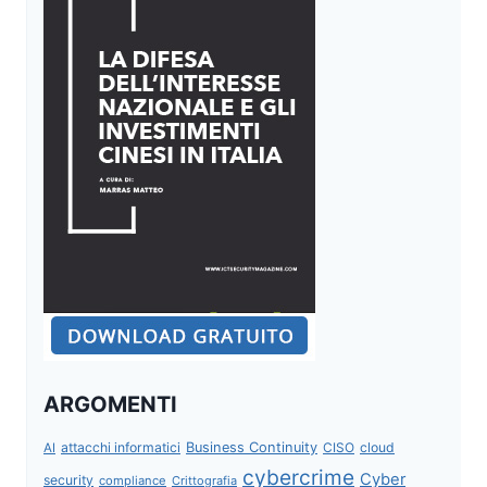
ARGOMENTI
attacchi informatici
Business Continuity
CISO
cloud
AI
cybercrime
Cyber
security
compliance
Crittografia