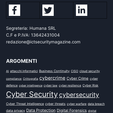
Segreteria: Humana SRL
C.F e P.IVA: 13642431004
redazione@ictsecuritymagazine.com
ARGOMENTI
attacchi informatici
Business Continuity
CISO
cloud security
AI
cybercrime
Cyber Crime
cyber
compliance
Crittografia
defence
Cyber Risk
cyber intelligence
cyber law
cyber resilience
Cyber Security
cybersecurity
Cyber Threat Intelligence
cyber threats
data breach
cyber warfare
Data Protection
Digital Forensics
data privacy
digital