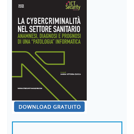
COMPLIANCE
NORMATIVA
OSTACOLA
LA
CYBERSECURITY
DEI
DISPOSITIVI
MEDICALI