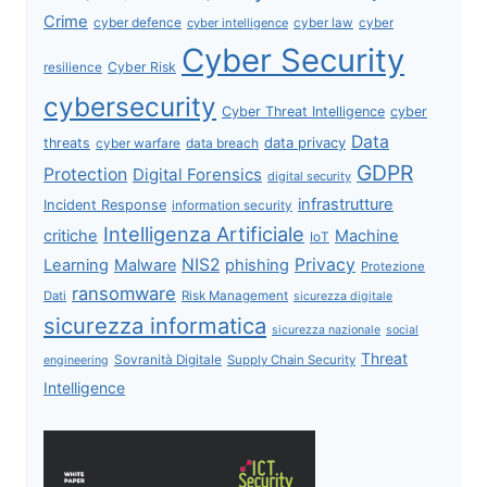
Crime
cyber defence
cyber intelligence
cyber law
cyber
Cyber Security
Cyber Risk
resilience
cybersecurity
Cyber Threat Intelligence
cyber
Data
data privacy
threats
data breach
cyber warfare
GDPR
Protection
Digital Forensics
digital security
infrastrutture
Incident Response
information security
Intelligenza Artificiale
critiche
Machine
IoT
NIS2
Privacy
Learning
Malware
phishing
Protezione
ransomware
Dati
Risk Management
sicurezza digitale
sicurezza informatica
sicurezza nazionale
social
Threat
Sovranità Digitale
Supply Chain Security
engineering
Intelligence