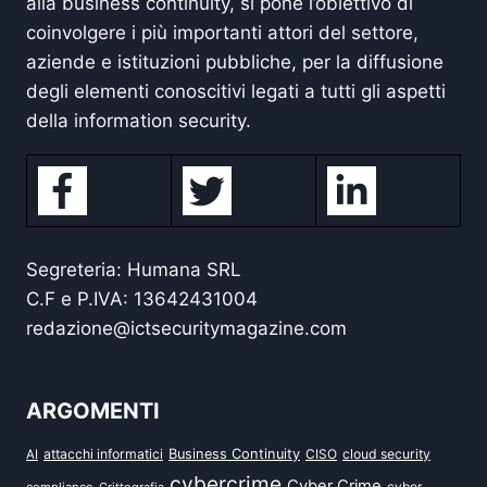
alla business continuity, si pone l’obiettivo di
coinvolgere i più importanti attori del settore,
aziende e istituzioni pubbliche, per la diffusione
degli elementi conoscitivi legati a tutti gli aspetti
della information security.
Segreteria: Humana SRL
C.F e P.IVA: 13642431004
redazione@ictsecuritymagazine.com
ARGOMENTI
attacchi informatici
Business Continuity
CISO
cloud security
AI
cybercrime
Cyber Crime
cyber
compliance
Crittografia