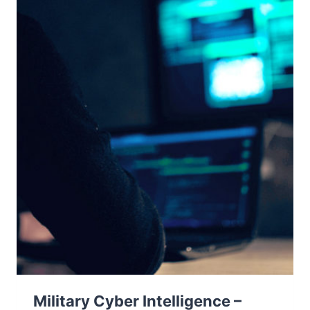
LA
NUOVA
FRONTIERA
DEL
CONFLITTO
TRA
CYBER
E
ATTACCHI
FISICI
Military Cyber Intelligence –