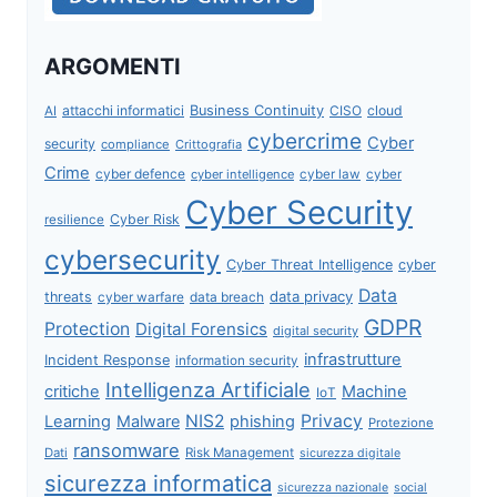
ARGOMENTI
attacchi informatici
Business Continuity
CISO
cloud
AI
cybercrime
Cyber
security
compliance
Crittografia
Crime
cyber defence
cyber intelligence
cyber law
cyber
Cyber Security
Cyber Risk
resilience
cybersecurity
Cyber Threat Intelligence
cyber
Data
data privacy
threats
data breach
cyber warfare
GDPR
Protection
Digital Forensics
digital security
infrastrutture
Incident Response
information security
Intelligenza Artificiale
critiche
Machine
IoT
NIS2
Privacy
Learning
Malware
phishing
Protezione
ransomware
Dati
Risk Management
sicurezza digitale
sicurezza informatica
sicurezza nazionale
social