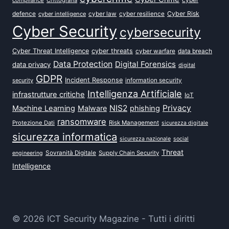
defence
Cyber Risk
cyber intelligence
cyber law
cyber resilience
Cyber Security
cybersecurity
Cyber Threat Intelligence
cyber threats
data breach
cyber warfare
Data Protection
Digital Forensics
data privacy
digital
GDPR
Incident Response
security
information security
Intelligenza Artificiale
infrastrutture critiche
IoT
NIS2
Privacy
Machine Learning
Malware
phishing
ransomware
Protezione Dati
Risk Management
sicurezza digitale
sicurezza informatica
sicurezza nazionale
social
Threat
Sovranità Digitale
Supply Chain Security
engineering
Intelligence
© 2026 ICT Security Magazine - Tutti i diritti