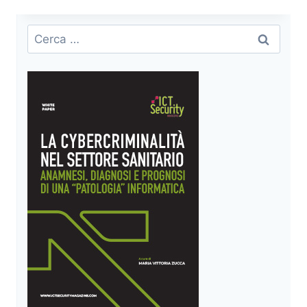
INTELLIGENCE
–
Ricerca
ARMI
per:
CIBERNETICHE
E
STRATEGIE
DI
DIFESA
PER
LA
SICUREZZA
NAZIONALE