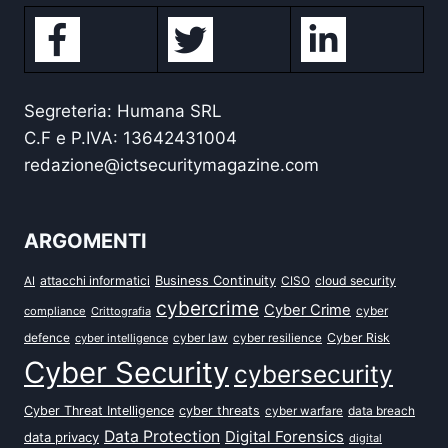
Segreteria: Humana SRL
C.F e P.IVA: 13642431004
redazione@ictsecuritymagazine.com
ARGOMENTI
attacchi informatici
Business Continuity
CISO
cloud security
AI
cybercrime
Cyber Crime
cyber
compliance
Crittografia
defence
Cyber Risk
cyber intelligence
cyber law
cyber resilience
Cyber Security
cybersecurity
Cyber Threat Intelligence
cyber threats
data breach
cyber warfare
Data Protection
Digital Forensics
data privacy
digital