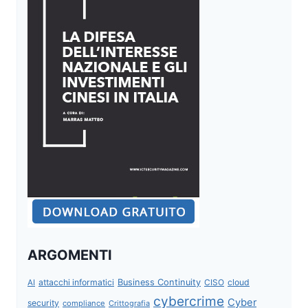
ARGOMENTI
attacchi informatici
Business Continuity
CISO
cloud
AI
cybercrime
Cyber
security
compliance
Crittografia