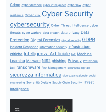
Crime
cyber defence
cyber intelligence
cyber law
cyber
Cyber Security
Cyber Risk
resilience
cybersecurity
Cyber Threat Intelligence
cyber
Data
data privacy
threats
data breach
cyber warfare
GDPR
Protection
Digital Forensics
digital security
infrastrutture
Incident Response
information security
Intelligenza Artificiale
critiche
Machine
IoT
NIS2
Privacy
Learning
Malware
phishing
Protezione
ransomware
Dati
Risk Management
sicurezza digitale
sicurezza informatica
sicurezza nazionale
social
Threat
Sovranità Digitale
Supply Chain Security
engineering
Intelligence