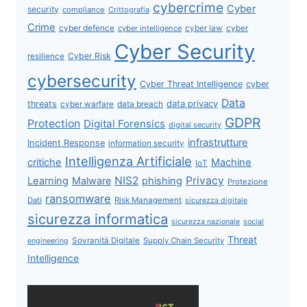
cybercrime
Cyber
security
compliance
Crittografia
Crime
cyber defence
cyber intelligence
cyber law
cyber
Cyber Security
Cyber Risk
resilience
cybersecurity
Cyber Threat Intelligence
cyber
Data
data privacy
threats
data breach
cyber warfare
GDPR
Protection
Digital Forensics
digital security
infrastrutture
Incident Response
information security
Intelligenza Artificiale
critiche
Machine
IoT
NIS2
Privacy
Learning
Malware
phishing
Protezione
ransomware
Dati
Risk Management
sicurezza digitale
sicurezza informatica
sicurezza nazionale
social
Threat
Sovranità Digitale
Supply Chain Security
engineering
Intelligence