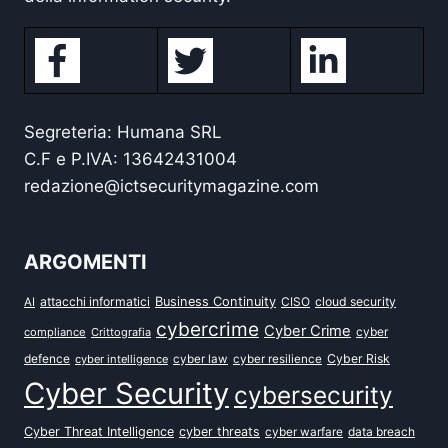
Segreteria: Humana SRL
C.F e P.IVA: 13642431004
redazione@ictsecuritymagazine.com
ARGOMENTI
attacchi informatici
Business Continuity
CISO
cloud security
AI
cybercrime
Cyber Crime
cyber
compliance
Crittografia
defence
Cyber Risk
cyber intelligence
cyber law
cyber resilience
Cyber Security
cybersecurity
Cyber Threat Intelligence
cyber threats
data breach
cyber warfare