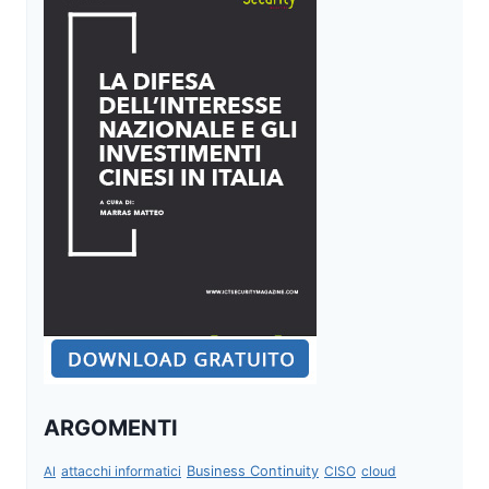
ARGOMENTI
attacchi informatici
Business Continuity
CISO
cloud
AI