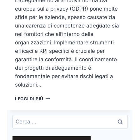
L’adeguamento alla nuova normativa
europea sulla privacy (GDPR) pone molte
sfide per le aziende, spesso causate da
una carenza di competenze adeguate sia
nei fornitori che all’interno delle
organizzazioni. Implementare strumenti
efficaci e KPI specifici è cruciale per
garantire la conformità. Il coordinamento
dei progetti di adeguamento è
fondamentale per evitare rischi legati a
soluzioni…
LA
LEGGI DI PIÙ
NUOVA
NORMATIVA
EUROPEA
Ricerca
SULLA
per:
PRIVACY
(GDPR)