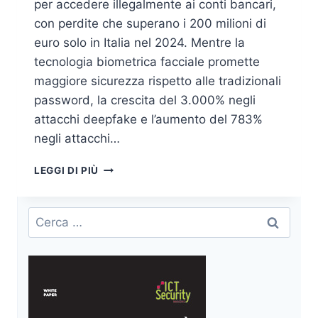
per accedere illegalmente ai conti bancari,
con perdite che superano i 200 milioni di
euro solo in Italia nel 2024. Mentre la
tecnologia biometrica facciale promette
maggiore sicurezza rispetto alle tradizionali
password, la crescita del 3.000% negli
attacchi deepfake e l’aumento del 783%
negli attacchi…
FURTO
LEGGI DI PIÙ
DI
IDENTITÀ
VIA
Ricerca
FACEID:
per:
COME
PROTEGGERE
I
TUOI
CONTI
DAL