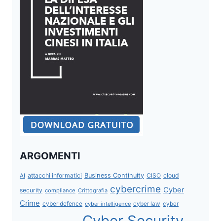
ARGOMENTI
attacchi informatici
Business Continuity
CISO
cloud
AI
cybercrime
Cyber
security
compliance
Crittografia
Crime
cyber defence
cyber intelligence
cyber law
cyber
Cyber Security