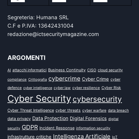
Segreteria: Humana SRL
C.F e P.IVA: 13642431004
redazione@ictsecuritymagazine.com
ARGOMENTI
attacchi informatici
Business Continuity
CISO
cloud security
AI
cybercrime
Cyber Crime
cyber
compliance
Crittografia
defence
Cyber Risk
cyber intelligence
cyber law
cyber resilience
Cyber Security
cybersecurity
Cyber Threat Intelligence
cyber threats
data breach
cyber warfare
Data Protection
Digital Forensics
data privacy
digital
GDPR
Incident Response
security
information security
Intelligenza Artificiale
infrastrutture critiche
IoT