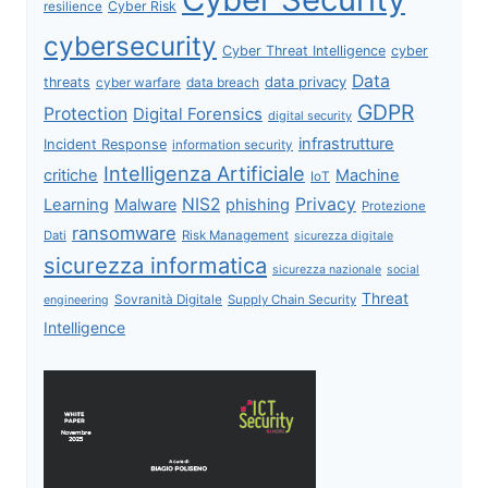
Cyber Risk
resilience
cybersecurity
Cyber Threat Intelligence
cyber
Data
data privacy
threats
data breach
cyber warfare
GDPR
Protection
Digital Forensics
digital security
infrastrutture
Incident Response
information security
Intelligenza Artificiale
critiche
Machine
IoT
NIS2
Privacy
Learning
Malware
phishing
Protezione
ransomware
Dati
Risk Management
sicurezza digitale
sicurezza informatica
sicurezza nazionale
social
Threat
Sovranità Digitale
Supply Chain Security
engineering
Intelligence