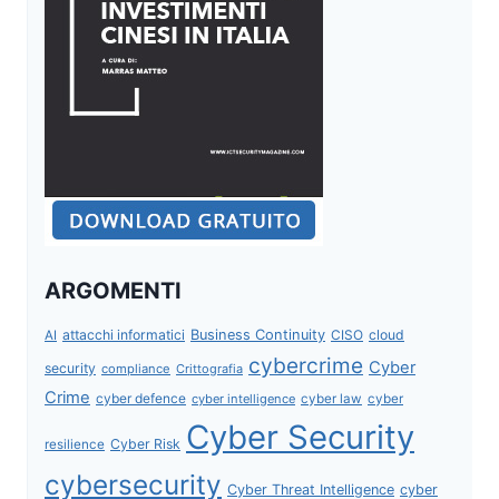
ARGOMENTI
attacchi informatici
Business Continuity
CISO
cloud
AI
cybercrime
Cyber
security
compliance
Crittografia
Crime
cyber defence
cyber intelligence
cyber law
cyber
Cyber Security
Cyber Risk
resilience
cybersecurity
Cyber Threat Intelligence
cyber