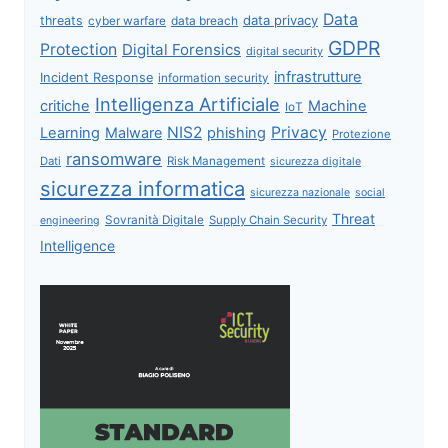
Data
data privacy
threats
data breach
cyber warfare
GDPR
Protection
Digital Forensics
digital security
infrastrutture
Incident Response
information security
Intelligenza Artificiale
critiche
Machine
IoT
NIS2
Privacy
Learning
Malware
phishing
Protezione
ransomware
Dati
Risk Management
sicurezza digitale
sicurezza informatica
sicurezza nazionale
social
Threat
Sovranità Digitale
Supply Chain Security
engineering
Intelligence