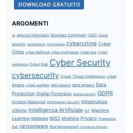
ARGOMENTI
attacchi informatici
Business Continuity
CISO
cloud
AI
cybercrime
Cyber
security
compliance
Crittografia
Crime
cyber defence
cyber intelligence
cyber law
cyber
Cyber Security
Cyber Risk
resilience
cybersecurity
Cyber Threat Intelligence
cyber
Data
data privacy
threats
data breach
cyber warfare
GDPR
Protection
Digital Forensics
digital security
infrastrutture
Incident Response
information security
Intelligenza Artificiale
critiche
Machine
IoT
NIS2
Privacy
Learning
Malware
phishing
Protezione
ransomware
Dati
Risk Management
sicurezza digitale