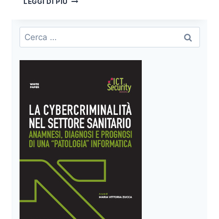
LEGGI DI PIÙ
CYBERSECURITY
COMPETENCE
CENTER
Ricerca
(ECCC):
per:
LA
RISPOSTA
DELL’UE
ALLE
MINACCE
INFORMATICHE
GLOBALI