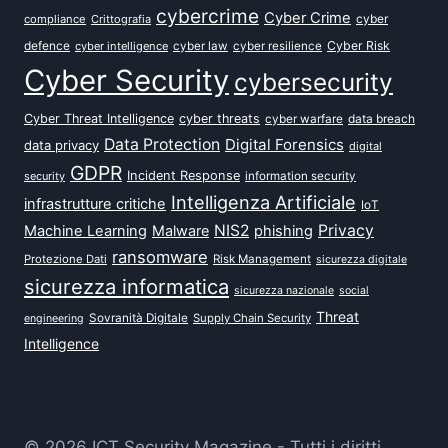
cybercrime
Cyber Crime
cyber
compliance
Crittografia
defence
Cyber Risk
cyber intelligence
cyber law
cyber resilience
Cyber Security
cybersecurity
Cyber Threat Intelligence
cyber threats
data breach
cyber warfare
Data Protection
Digital Forensics
data privacy
digital
GDPR
Incident Response
security
information security
Intelligenza Artificiale
infrastrutture critiche
IoT
NIS2
Privacy
Machine Learning
Malware
phishing
ransomware
Protezione Dati
Risk Management
sicurezza digitale
sicurezza informatica
sicurezza nazionale
social
Threat
Sovranità Digitale
Supply Chain Security
engineering
Intelligence
© 2026 ICT Security Magazine - Tutti i diritti