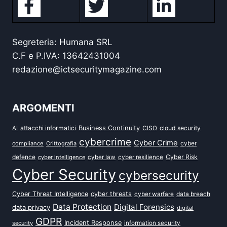
Segreteria: Humana SRL
C.F e P.IVA: 13642431004
redazione@ictsecuritymagazine.com
ARGOMENTI
attacchi informatici
Business Continuity
CISO
cloud security
AI
cybercrime
Cyber Crime
cyber
compliance
Crittografia
defence
Cyber Risk
cyber intelligence
cyber law
cyber resilience
Cyber Security
cybersecurity
Cyber Threat Intelligence
cyber threats
data breach
cyber warfare
Data Protection
Digital Forensics
data privacy
digital
GDPR
Incident Response
security
information security