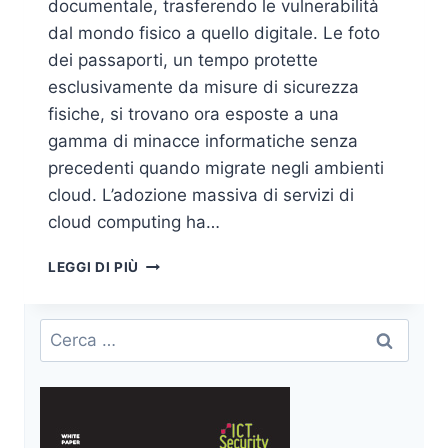
documentale, trasferendo le vulnerabilità
dal mondo fisico a quello digitale. Le foto
dei passaporti, un tempo protette
esclusivamente da misure di sicurezza
fisiche, si trovano ora esposte a una
gamma di minacce informatiche senza
precedenti quando migrate negli ambienti
cloud. L’adozione massiva di servizi di
cloud computing ha…
FOTO
LEGGI DI PIÙ
DEL
PASSAPORTO
RUBATE
Ricerca
DAL
per:
CLOUD:
LA
NUOVA
FRONTIERA