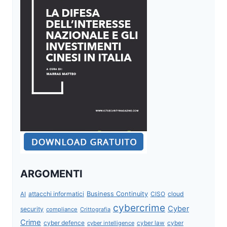
ARGOMENTI
attacchi informatici
Business Continuity
CISO
cloud
AI
cybercrime
Cyber
security
compliance
Crittografia
Crime
cyber defence
cyber intelligence
cyber law
cyber