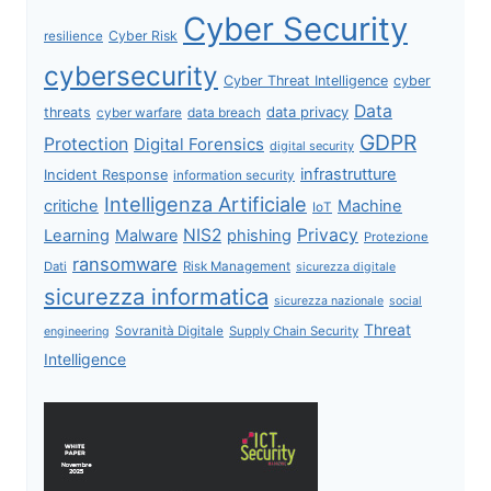
Cyber Security
Cyber Risk
resilience
cybersecurity
Cyber Threat Intelligence
cyber
Data
data privacy
threats
data breach
cyber warfare
GDPR
Protection
Digital Forensics
digital security
infrastrutture
Incident Response
information security
Intelligenza Artificiale
critiche
Machine
IoT
NIS2
Privacy
Learning
Malware
phishing
Protezione
ransomware
Dati
Risk Management
sicurezza digitale
sicurezza informatica
sicurezza nazionale
social
Threat
Sovranità Digitale
Supply Chain Security
engineering
Intelligence