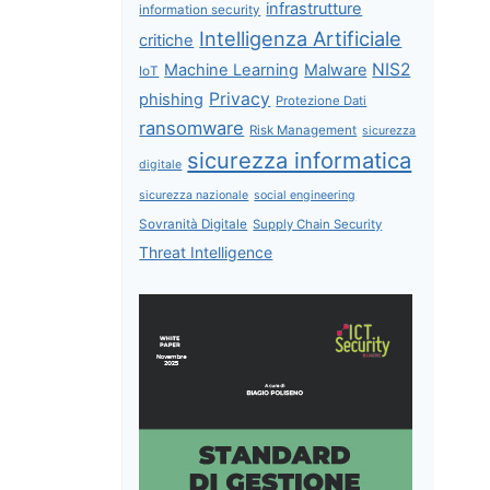
infrastrutture
information security
Intelligenza Artificiale
critiche
NIS2
Machine Learning
Malware
IoT
Privacy
phishing
Protezione Dati
ransomware
Risk Management
sicurezza
sicurezza informatica
digitale
sicurezza nazionale
social engineering
Sovranità Digitale
Supply Chain Security
Threat Intelligence