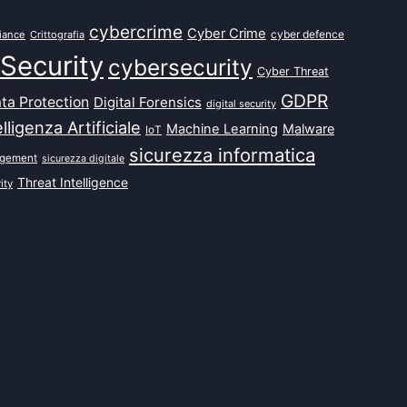
cybercrime
Cyber Crime
cyber defence
iance
Crittografia
Security
cybersecurity
Cyber Threat
GDPR
ta Protection
Digital Forensics
digital security
elligenza Artificiale
Machine Learning
Malware
IoT
sicurezza informatica
agement
sicurezza digitale
Threat Intelligence
ity