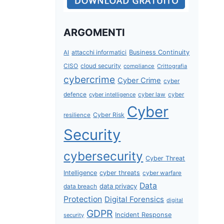
ARGOMENTI
attacchi informatici
Business Continuity
AI
CISO
cloud security
compliance
Crittografia
cybercrime
Cyber Crime
cyber
defence
cyber intelligence
cyber law
cyber
Cyber
Cyber Risk
resilience
Security
cybersecurity
Cyber Threat
Intelligence
cyber threats
cyber warfare
Data
data privacy
data breach
Protection
Digital Forensics
digital
GDPR
Incident Response
security