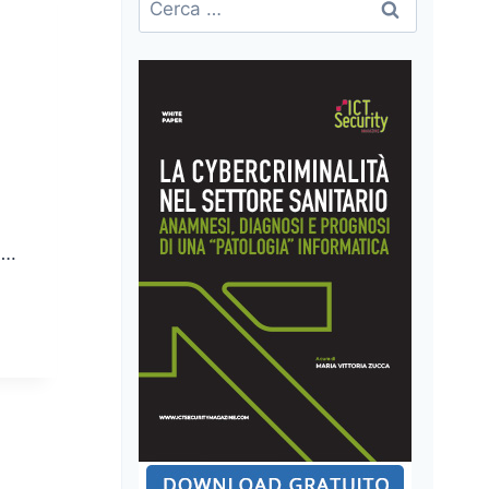
per:
….