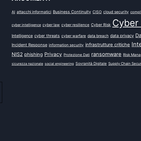
attacchi informatici
Business Continuity
CISO
cloud security
AI
compl
Cyber 
Cyber Risk
cyber intelligence
cyber law
cyber resilience
Da
data privacy
Intelligence
cyber threats
data breach
cyber warfare
Int
infrastrutture critiche
Incident Response
information security
ransomware
NIS2
Privacy
phishing
Protezione Dati
Risk Man
Sovranità Digitale
Supply Chain Secur
sicurezza nazionale
social engineering