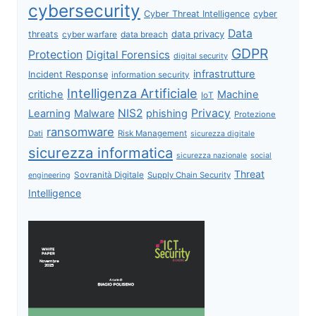
cybersecurity
Cyber Threat Intelligence
cyber
Data
data privacy
threats
data breach
cyber warfare
GDPR
Protection
Digital Forensics
digital security
infrastrutture
Incident Response
information security
Intelligenza Artificiale
critiche
Machine
IoT
NIS2
Privacy
Learning
Malware
phishing
Protezione
ransomware
Dati
Risk Management
sicurezza digitale
sicurezza informatica
sicurezza nazionale
social
Threat
Sovranità Digitale
Supply Chain Security
engineering
Intelligence