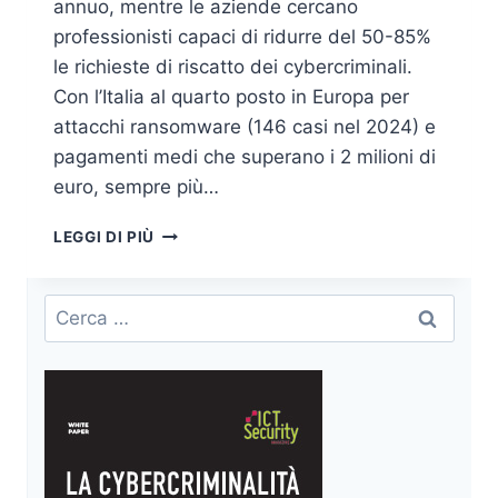
annuo, mentre le aziende cercano
professionisti capaci di ridurre del 50-85%
le richieste di riscatto dei cybercriminali.
Con l’Italia al quarto posto in Europa per
attacchi ransomware (146 casi nel 2024) e
pagamenti medi che superano i 2 milioni di
euro, sempre più…
NEGOZIATORI
LEGGI DI PIÙ
RANSOMWARE:
QUANDO
LE
Ricerca
AZIENDE
per:
CHIAMANO
GLI
ESPERTI
PER
LE
CYBER
ESTORSIONI