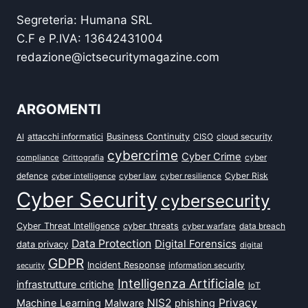
Segreteria: Humana SRL
C.F e P.IVA: 13642431004
redazione@ictsecuritymagazine.com
ARGOMENTI
attacchi informatici
Business Continuity
CISO
cloud security
AI
cybercrime
Cyber Crime
cyber
compliance
Crittografia
defence
Cyber Risk
cyber intelligence
cyber law
cyber resilience
Cyber Security
cybersecurity
Cyber Threat Intelligence
cyber threats
data breach
cyber warfare
Data Protection
Digital Forensics
data privacy
digital
GDPR
Incident Response
security
information security
Intelligenza Artificiale
infrastrutture critiche
IoT
NIS2
Privacy
Machine Learning
Malware
phishing