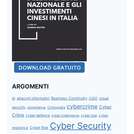
ARGOMENTI
attacchi informatici
Business Continuity
CISO
cloud
AI
cybercrime
Cyber
security
compliance
Crittografia
Crime
cyber defence
cyber intelligence
cyber law
cyber
Cyber Security
Cyber Risk
resilience