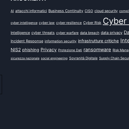
attacchi informatici
Business Continuity
CISO
cloud security
AI
compl
Cyber 
Cyber Risk
cyber intelligence
cyber law
cyber resilience
Da
data privacy
Intelligence
cyber threats
data breach
cyber warfare
Int
infrastrutture critiche
Incident Response
information security
ransomware
NIS2
Privacy
phishing
Protezione Dati
Risk Man
Sovranità Digitale
Supply Chain Secur
sicurezza nazionale
social engineering