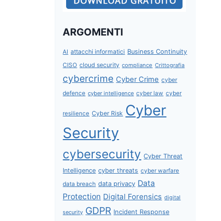
ARGOMENTI
attacchi informatici
Business Continuity
AI
CISO
cloud security
compliance
Crittografia
cybercrime
Cyber Crime
cyber
defence
cyber intelligence
cyber law
cyber
Cyber
Cyber Risk
resilience
Security
cybersecurity
Cyber Threat
Intelligence
cyber threats
cyber warfare
Data
data privacy
data breach
Protection
Digital Forensics
digital
GDPR
Incident Response
security