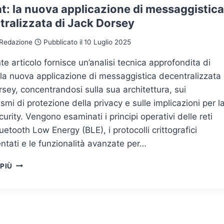
t: la nuova applicazione di messaggistica
tralizzata di Jack Dorsey
Redazione
Pubblicato il
10 Luglio 2025
nte articolo fornisce un’analisi tecnica approfondita di
 la nuova applicazione di messaggistica decentralizzata 
sey, concentrandosi sulla sua architettura, sui
mi di protezione della privacy e sulle implicazioni per l
urity. Vengono esaminati i principi operativi delle reti
etooth Low Energy (BLE), i protocolli crittografici
tati e le funzionalità avanzate per…
BITCHAT:
 PIÙ
LA
NUOVA
APPLICAZIONE
DI
MESSAGGISTICA