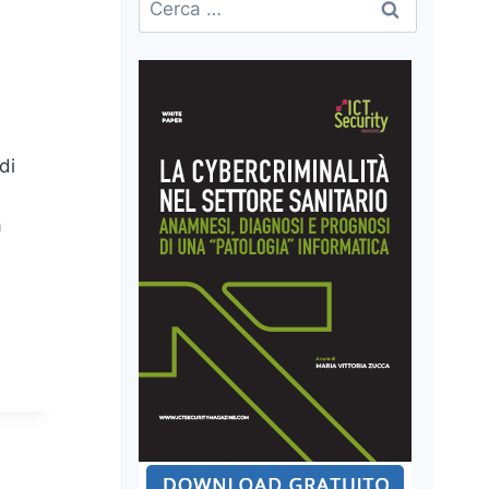
per:
di
a