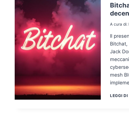
Bitcha
decen
A cura di:
Il prese
Bitchat,
Jack Dor
meccanis
cybersec
mesh Blu
implemen
LEGGI DI