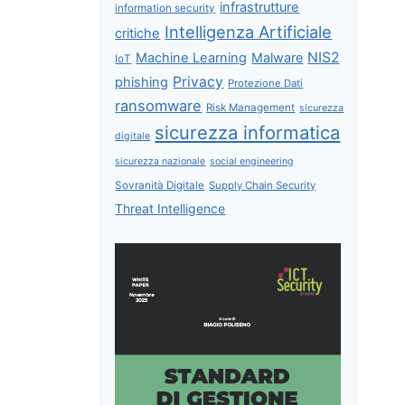
infrastrutture
information security
Intelligenza Artificiale
critiche
NIS2
Machine Learning
Malware
IoT
Privacy
phishing
Protezione Dati
ransomware
Risk Management
sicurezza
sicurezza informatica
digitale
sicurezza nazionale
social engineering
Sovranità Digitale
Supply Chain Security
Threat Intelligence