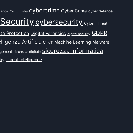
cybercrime
Cyber Crime
cyber defence
iance
Crittografia
Security
cybersecurity
Cyber Threat
GDPR
ta Protection
Digital Forensics
digital security
elligenza Artificiale
Machine Learning
Malware
IoT
sicurezza informatica
agement
sicurezza digitale
Threat Intelligence
ity