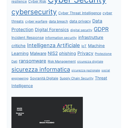
Cyber Risk
resilience
cybersecurity
Cyber Threat Intelligence
cyber
Data
data privacy
threats
data breach
cyber warfare
GDPR
Protection
Digital Forensics
digital security
infrastrutture
Incident Response
information security
Intelligenza Artificiale
critiche
Machine
IoT
NIS2
Privacy
Learning
Malware
phishing
Protezione
ransomware
Dati
Risk Management
sicurezza digitale
sicurezza informatica
sicurezza nazionale
social
Threat
Sovranità Digitale
Supply Chain Security
engineering
Intelligence