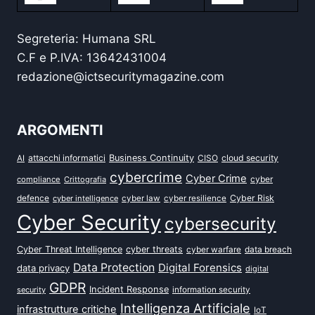
Segreteria: Humana SRL
C.F e P.IVA: 13642431004
redazione@ictsecuritymagazine.com
ARGOMENTI
attacchi informatici
Business Continuity
CISO
cloud security
AI
cybercrime
Cyber Crime
cyber
compliance
Crittografia
defence
Cyber Risk
cyber intelligence
cyber law
cyber resilience
Cyber Security
cybersecurity
Cyber Threat Intelligence
cyber threats
data breach
cyber warfare
Data Protection
Digital Forensics
data privacy
digital
GDPR
Incident Response
security
information security
Intelligenza Artificiale
infrastrutture critiche
IoT