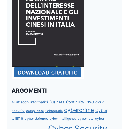
ARGOMENTI
attacchi informatici
Business Continuity
CISO
cloud
AI
cybercrime
Cyber
security
compliance
Crittografia
Crime
cyber defence
cyber intelligence
cyber law
cyber
Cyber Security