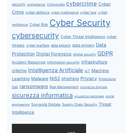
cybercrime
Cyber
security
compliance
Crittografia
Crime
cyber defence
cyber intelligence
cyber law
cyber
Cyber Security
Cyber Risk
resilience
cybersecurity
Cyber Threat Intelligence
cyber
Data
data privacy
threats
data breach
cyber warfare
GDPR
Protection
Digital Forensics
digital security
infrastrutture
Incident Response
information security
Intelligenza Artificiale
critiche
Machine
IoT
NIS2
Privacy
Learning
Malware
phishing
Protezione
ransomware
Dati
Risk Management
sicurezza digitale
sicurezza informatica
sicurezza nazionale
social
Threat
Sovranità Digitale
Supply Chain Security
engineering
Intelligence