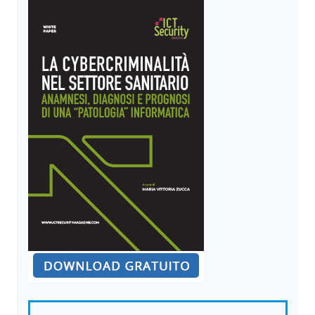
FONDAMENTALE
IMPLEMENTARE
LA
SICUREZZA
IN
OGNI
FASE
DEL
CICLO
DI
VITA
DEL
PRODOTTO