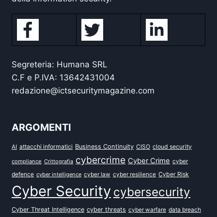
Segreteria: Humana SRL
C.F e P.IVA: 13642431004
redazione@ictsecuritymagazine.com
ARGOMENTI
attacchi informatici
Business Continuity
CISO
cloud security
AI
cybercrime
Cyber Crime
cyber
compliance
Crittografia
defence
Cyber Risk
cyber intelligence
cyber law
cyber resilience
Cyber Security
cybersecurity
Cyber Threat Intelligence
cyber threats
data breach
cyber warfare