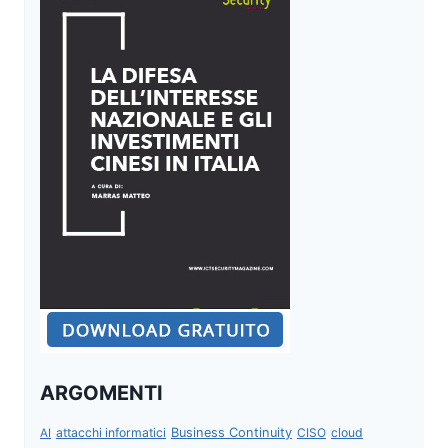
ARGOMENTI
attacchi informatici
Business Continuity
CISO
cloud
AI