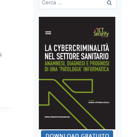
per:
i