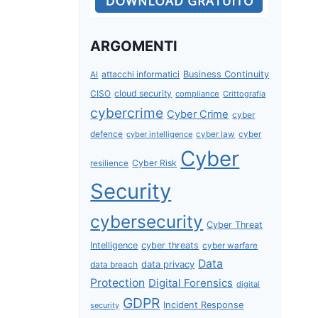
ARGOMENTI
attacchi informatici
Business Continuity
AI
CISO
cloud security
compliance
Crittografia
cybercrime
Cyber Crime
cyber
defence
cyber intelligence
cyber law
cyber
Cyber
Cyber Risk
resilience
Security
cybersecurity
Cyber Threat
Intelligence
cyber threats
cyber warfare
Data
data privacy
data breach
Protection
Digital Forensics
digital
GDPR
Incident Response
security