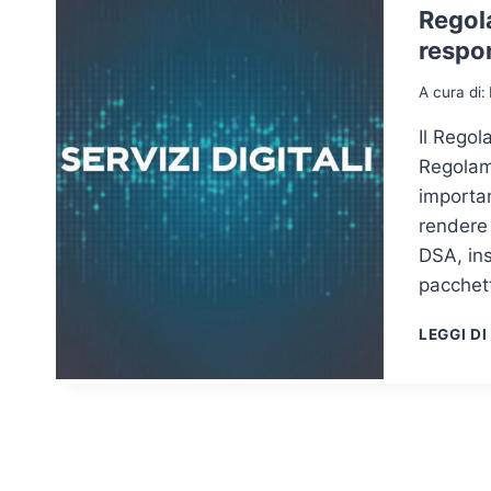
Regola
respon
A cura di:
Il Regol
Regolam
importan
rendere 
DSA, ins
pacchett
LEGGI DI