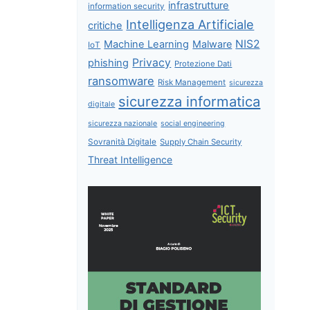
infrastrutture
information security
Intelligenza Artificiale
critiche
NIS2
Machine Learning
Malware
IoT
Privacy
phishing
Protezione Dati
ransomware
Risk Management
sicurezza
sicurezza informatica
digitale
sicurezza nazionale
social engineering
Sovranità Digitale
Supply Chain Security
Threat Intelligence