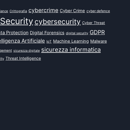
cybercrime
Cyber Crime
cyber defence
iance
Crittografia
Security
cybersecurity
Cyber Threat
GDPR
ta Protection
Digital Forensics
digital security
elligenza Artificiale
Machine Learning
Malware
IoT
sicurezza informatica
agement
sicurezza digitale
Threat Intelligence
ity