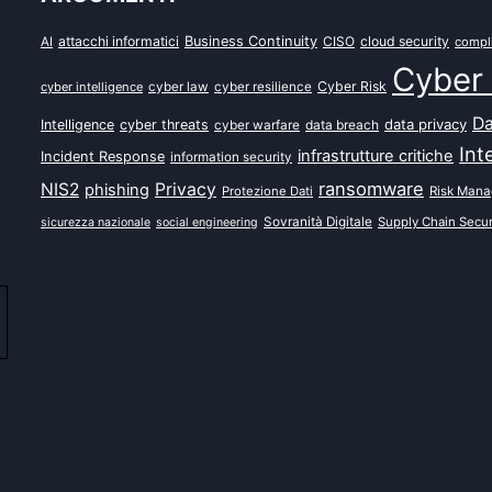
attacchi informatici
Business Continuity
CISO
cloud security
AI
compl
Cyber 
Cyber Risk
cyber intelligence
cyber law
cyber resilience
Da
data privacy
Intelligence
cyber threats
data breach
cyber warfare
Int
infrastrutture critiche
Incident Response
information security
ransomware
NIS2
Privacy
phishing
Protezione Dati
Risk Man
Sovranità Digitale
Supply Chain Secur
sicurezza nazionale
social engineering