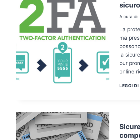
sicur
A cura di:
La prot
ma prese
possono 
la sicur
pur prom
online r
LEGGI DI
Sicure
compo