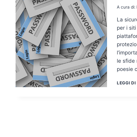
A cura di:
La sicur
per i si
piattaf
protezio
l’impor
le sfide
poesie 
LEGGI DI