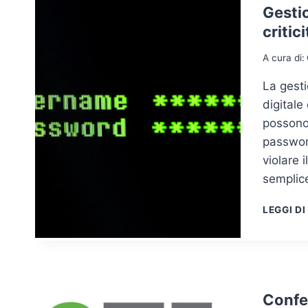
Gestio
critic
A cura di:
La gest
digitale
possono 
password
violare i
semplic
LEGGI DI
Confe