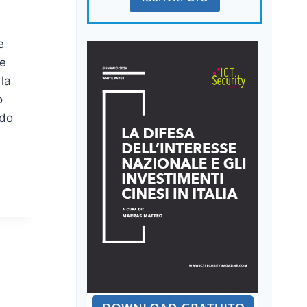
e
te
la
o
ndo