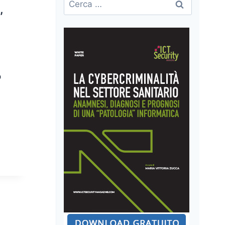
,
per:
p