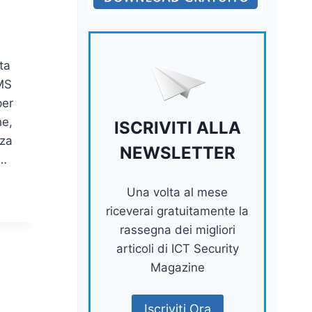
ta
SMS
per
he,
ISCRIVITI ALLA
zza
NEWSLETTER
a…
Una volta al mese
riceverai gratuitamente la
rassegna dei migliori
articoli di ICT Security
Magazine
Iscriviti Ora