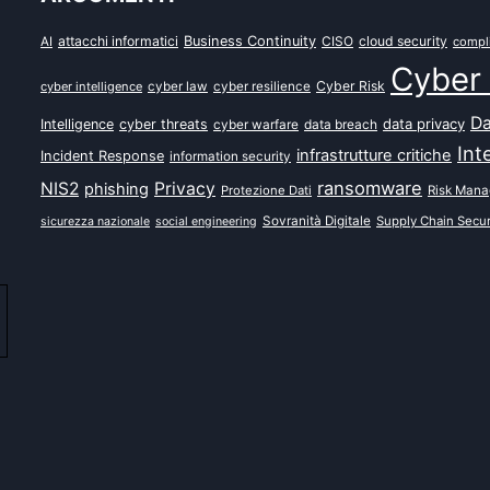
attacchi informatici
Business Continuity
CISO
cloud security
AI
compl
Cyber 
Cyber Risk
cyber intelligence
cyber law
cyber resilience
Da
data privacy
Intelligence
cyber threats
data breach
cyber warfare
Int
infrastrutture critiche
Incident Response
information security
ransomware
NIS2
Privacy
phishing
Protezione Dati
Risk Man
Sovranità Digitale
Supply Chain Secur
sicurezza nazionale
social engineering