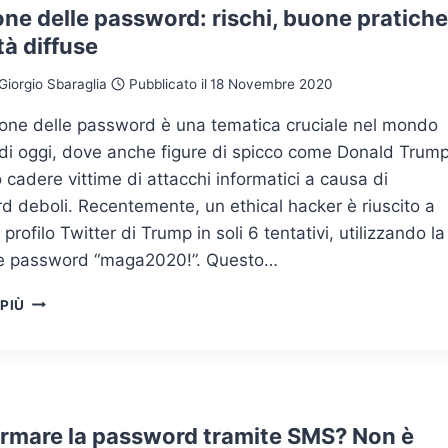
ne delle password: rischi, buone pratiche
ità diffuse
Giorgio Sbaraglia
Pubblicato il
18 Novembre 2020
ione delle password è una tematica cruciale nel mondo
 di oggi, dove anche figure di spicco come Donald Trum
cadere vittime di attacchi informatici a causa di
 deboli. Recentemente, un ethical hacker è riuscito a
l profilo Twitter di Trump in soli 6 tentativi, utilizzando la
e password “maga2020!”. Questo…
GESTIONE
 PIÙ
DELLE
PASSWORD:
RISCHI,
BUONE
PRATICHE,
CRITICITÀ
rmare la password tramite SMS? Non è
DIFFUSE