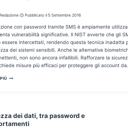
o
Redazione
Pubblicato il
5 Settembre 2016
ezione con password tramite SMS è ampiamente utilizza
nta vulnerabilità significative. Il NIST avverte che gli 
essere intercettati, rendendo questa tecnica inadatta 
ezza dei sistemi sensibili. Anche le alternative biometric
ettenti, non sono ancora infallibili. Rafforzare la sicure
ichiede misure più efficaci per proteggere gli account d
CONFERMARE
 PIÙ
LA
PASSWORD
TRAMITE
SMS?
NON
È
zza dei dati, tra password e
SICURO
rtamenti