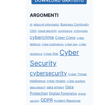
ARGOMENTI
attacchi informatici
Business Continuity
AI
CISO
cloud security
compliance
Crittografia
cybercrime
Cyber Crime
cyber
defence
cyber intelligence
cyber law
cyber
Cyber
Cyber Risk
resilience
Security
cybersecurity
Cyber Threat
Intelligence
cyber threats
cyber warfare
Data
data privacy
data breach
Protection
Digital Forensics
digital
GDPR
Incident Response
security