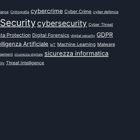
cybercrime
Cyber Crime
cyber defence
iance
Crittografia
Security
cybersecurity
Cyber Threat
GDPR
ta Protection
Digital Forensics
digital security
elligenza Artificiale
Machine Learning
Malware
IoT
sicurezza informatica
agement
sicurezza digitale
Threat Intelligence
ity