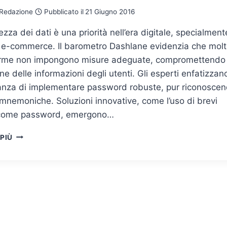
Redazione
Pubblicato il
21 Giugno 2016
ezza dei dati è una priorità nell’era digitale, specialment
ti e-commerce. Il barometro Dashlane evidenzia che mol
orme non impongono misure adeguate, compromettendo 
ne delle informazioni degli utenti. Gli esperti enfatizzan
tanza di implementare password robuste, pur riconosce
 mnemoniche. Soluzioni innovative, come l’uso di brevi
come password, emergono…
SICUREZZA
 PIÙ
DEI
DATI,
TRA
PASSWORD
E
COMPORTAMENTI