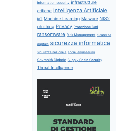
infrastrutture
information security
Intelligenza Artificiale
critiche
NIS2
Machine Learning
Malware
IoT
Privacy
phishing
Protezione Dati
ransomware
Risk Management
sicurezza
sicurezza informatica
digitale
sicurezza nazionale
social engineering
Sovranità Digitale
Supply Chain Security
Threat Intelligence