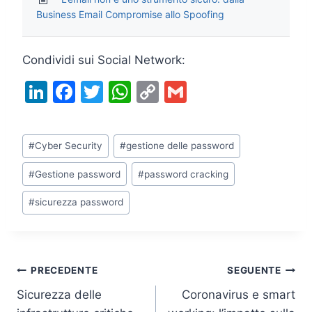
Business Email Compromise allo Spoofing
Condividi sui Social Network:
Li
F
T
W
C
G
n
a
w
h
o
m
k
c
itt
at
p
ai
Tag
#
Cyber Security
#
gestione delle password
e
e
er
s
y
l
articolo:
dI
b
A
Li
#
Gestione password
#
password cracking
n
o
p
n
#
sicurezza password
o
p
k
k
Navigazione
PRECEDENTE
SEGUENTE
Sicurezza delle
Coronavirus e smart
articoli