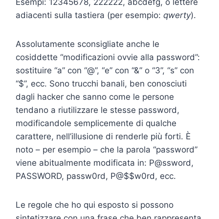
Esempi: 12345678, 222222, abcdefg, o lettere
adiacenti sulla tastiera (per esempio:
qwerty
).
Assolutamente sconsigliate anche le
cosiddette “modificazioni ovvie alla password”:
sostituire “a” con “@”, “e” con “&” o “3”, “s” con
“$”, ecc. Sono trucchi banali, ben conosciuti
dagli hacker che sanno come le persone
tendano a riutilizzare le stesse password,
modificandole semplicemente di qualche
carattere, nell’illusione di renderle più forti. È
noto – per esempio – che la parola “password”
viene abitualmente modificata in: P@ssword,
PASSWORD, passw0rd, P@$$w0rd, ecc.
Le regole che ho qui esposto si possono
sintetizzare con una frase che ben rappresenta