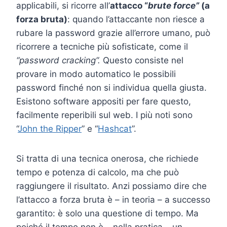
applicabili, si ricorre all’
attacco “
brute force”
(a
forza bruta)
: quando l’attaccante non riesce a
rubare la password grazie all’errore umano, può
ricorrere a tecniche più sofisticate, come il
“password cracking”.
Questo consiste nel
provare in modo automatico le possibili
password finché non si individua quella giusta.
Esistono software appositi per fare questo,
facilmente reperibili sul web. I più noti sono
“
John the Ripper
” e “
Hashcat
”.
Si tratta di una tecnica onerosa, che richiede
tempo e potenza di calcolo, ma che può
raggiungere il risultato. Anzi possiamo dire che
l’attacco a forza bruta è – in teoria – a successo
garantito: è solo una questione di tempo. Ma
poiché il tempo non è – nella pratica – un