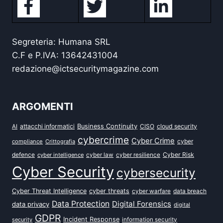
Segreteria: Humana SRL
C.F e P.IVA: 13642431004
redazione@ictsecuritymagazine.com
ARGOMENTI
attacchi informatici
Business Continuity
CISO
cloud security
AI
cybercrime
Cyber Crime
cyber
compliance
Crittografia
defence
Cyber Risk
cyber intelligence
cyber law
cyber resilience
Cyber Security
cybersecurity
Cyber Threat Intelligence
cyber threats
data breach
cyber warfare
Data Protection
Digital Forensics
data privacy
digital
GDPR
Incident Response
security
information security