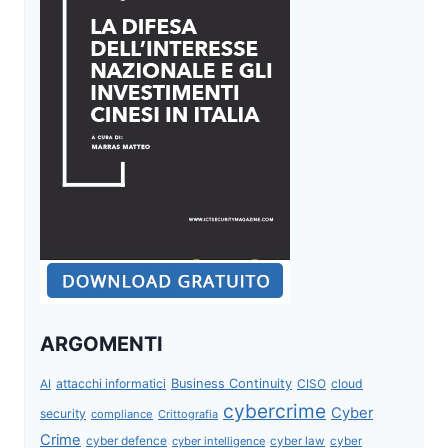
ARGOMENTI
attacchi informatici
Business Continuity
CISO
cloud
AI
cybercrime
Cyber
security
compliance
Crittografia
Crime
cyber defence
cyber intelligence
cyber law
cyber