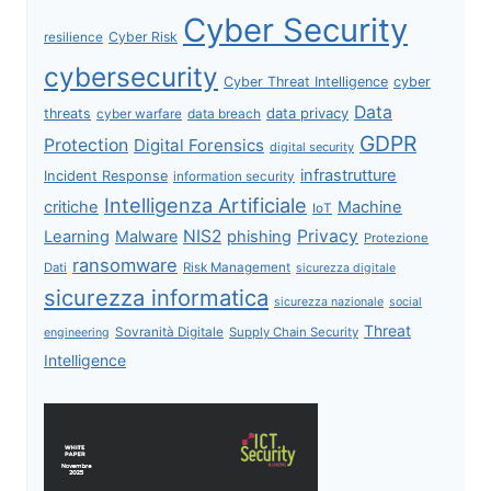
Cyber Security
Cyber Risk
resilience
cybersecurity
Cyber Threat Intelligence
cyber
Data
data privacy
threats
data breach
cyber warfare
GDPR
Protection
Digital Forensics
digital security
infrastrutture
Incident Response
information security
Intelligenza Artificiale
critiche
Machine
IoT
NIS2
Privacy
Learning
Malware
phishing
Protezione
ransomware
Dati
Risk Management
sicurezza digitale
sicurezza informatica
sicurezza nazionale
social
Threat
Sovranità Digitale
Supply Chain Security
engineering
Intelligence