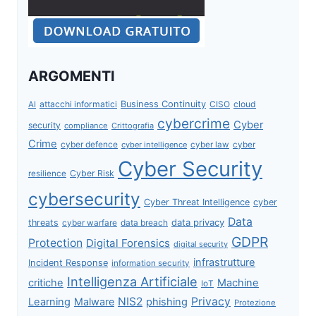
ARGOMENTI
attacchi informatici
Business Continuity
CISO
cloud
AI
cybercrime
Cyber
security
compliance
Crittografia
Crime
cyber defence
cyber intelligence
cyber law
cyber
Cyber Security
Cyber Risk
resilience
cybersecurity
Cyber Threat Intelligence
cyber
Data
data privacy
threats
data breach
cyber warfare
GDPR
Protection
Digital Forensics
digital security
infrastrutture
Incident Response
information security
Intelligenza Artificiale
critiche
Machine
IoT
NIS2
Privacy
Learning
Malware
phishing
Protezione