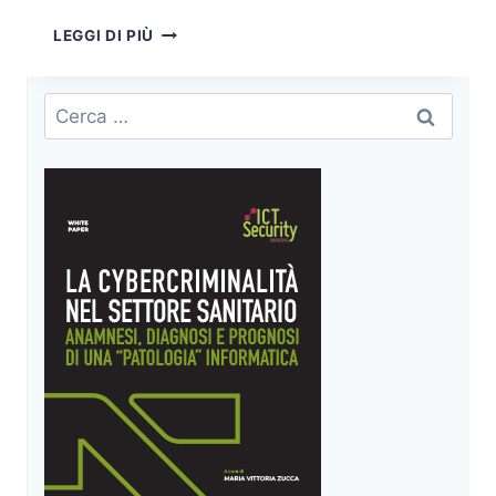
EMAIL
LEGGI DI PIÙ
SECURITY:
TIPOLOGIE
DI
Ricerca
ATTACCHI
per:
VEICOLATI
TRAMITE
EMAIL
E
PRATICHE
DI
SICUREZZA