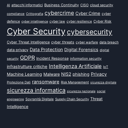
attacchi informatici
Business Continuity
CISO
cloud security
AI
cybercrime
Cyber Crime
cyber
compliance
Crittografia
defence
Cyber Risk
cyber intelligence
cyber law
cyber resilience
Cyber Security
cybersecurity
Cyber Threat Intelligence
cyber threats
data breach
cyber warfare
Data Protection
Digital Forensics
data privacy
digital
GDPR
Incident Response
security
information security
Intelligenza Artificiale
infrastrutture critiche
IoT
NIS2
Privacy
Machine Learning
Malware
phishing
ransomware
Protezione Dati
Risk Management
sicurezza digitale
sicurezza informatica
sicurezza nazionale
social
Threat
Sovranità Digitale
Supply Chain Security
engineering
Intelligence