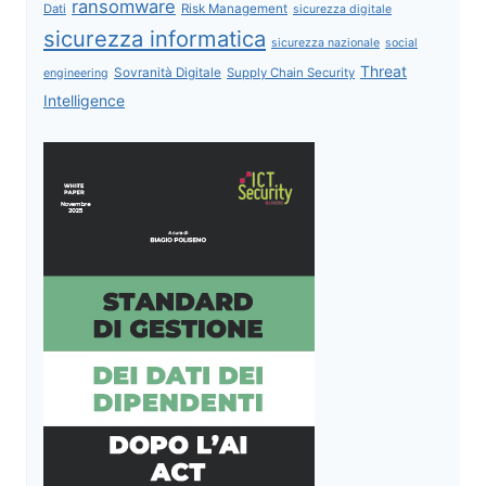
ransomware
Dati
Risk Management
sicurezza digitale
sicurezza informatica
sicurezza nazionale
social
Threat
Sovranità Digitale
Supply Chain Security
engineering
Intelligence