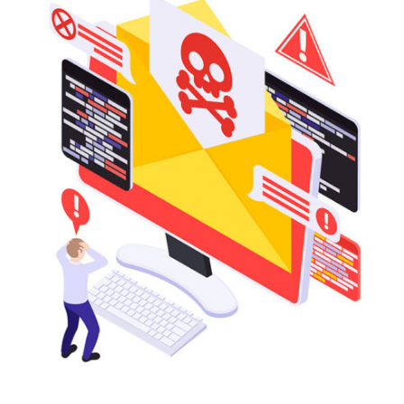
GARANTISCONO
L’AUTENTICITÀ,
L’INTEGRITÀ
E
LA
RISERVATEZZA
DELLE
COMUNICAZIONI