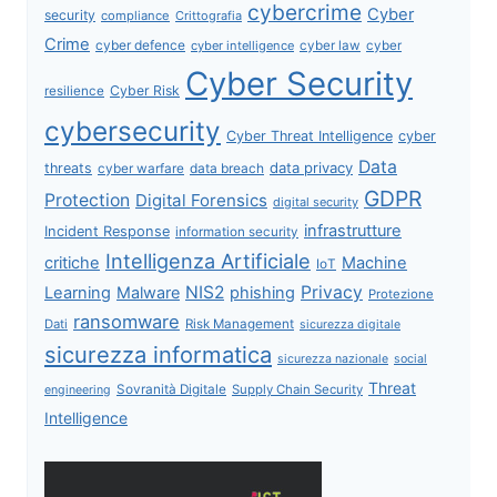
cybercrime
Cyber
security
compliance
Crittografia
Crime
cyber defence
cyber intelligence
cyber law
cyber
Cyber Security
Cyber Risk
resilience
cybersecurity
Cyber Threat Intelligence
cyber
Data
data privacy
threats
data breach
cyber warfare
GDPR
Protection
Digital Forensics
digital security
infrastrutture
Incident Response
information security
Intelligenza Artificiale
critiche
Machine
IoT
NIS2
Privacy
Learning
Malware
phishing
Protezione
ransomware
Dati
Risk Management
sicurezza digitale
sicurezza informatica
sicurezza nazionale
social
Threat
Sovranità Digitale
Supply Chain Security
engineering
Intelligence