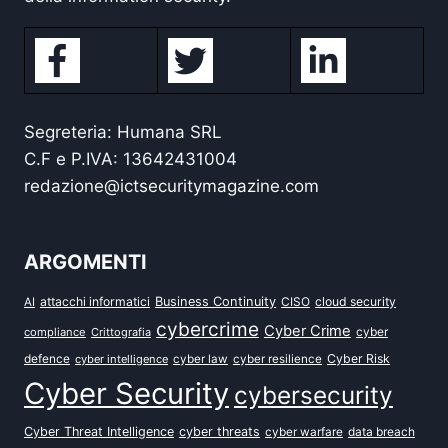
Segreteria: Humana SRL
C.F e P.IVA: 13642431004
redazione@ictsecuritymagazine.com
ARGOMENTI
attacchi informatici
Business Continuity
CISO
cloud security
AI
cybercrime
Cyber Crime
cyber
compliance
Crittografia
defence
Cyber Risk
cyber intelligence
cyber law
cyber resilience
Cyber Security
cybersecurity
Cyber Threat Intelligence
cyber threats
data breach
cyber warfare