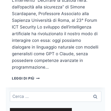
L’intervento “Decifrare la scatola nera:
dall’opacità alla sicurezza” di Simone
Scardapane, Professore Associato alla
Sapienza Università di Roma, al 23° Forum
ICT Security Lo sviluppo dell’intelligenza
artificiale ha rivoluzionato il nostro modo di
interagire con essa: oggi possiamo
dialogare in linguaggio naturale con modelli
generalisti come GPT o Claude, senza
possedere competenze avanzate in
programmazione…
DENTRO
LEGGI DI PIÙ
LA
MENTE
DELLE
Ricerca
MACCHINE:
per:
LA
NUOVA