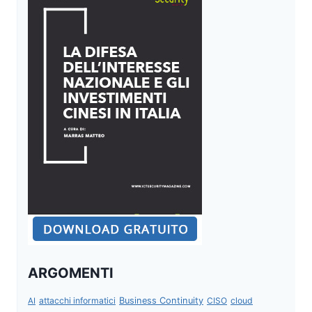
ARGOMENTI
attacchi informatici
Business Continuity
CISO
cloud
AI