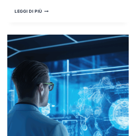
TUTELA
LEGGI DI PIÙ
DEI
DATI
DEI
LAVORATORI
IN
ITALIA:
QUADRO
GIURIDICO
TRA
GDPR,
STATUTO
DEI
LAVORATORI
E
IA
ACT