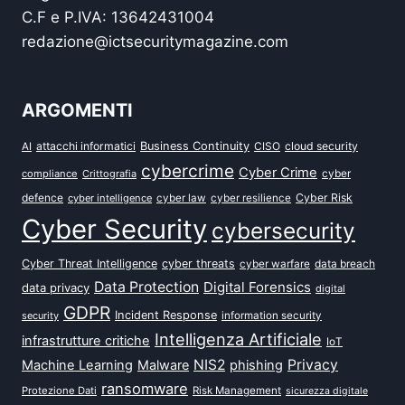
C.F e P.IVA: 13642431004
redazione@ictsecuritymagazine.com
ARGOMENTI
attacchi informatici
Business Continuity
CISO
cloud security
AI
cybercrime
Cyber Crime
cyber
compliance
Crittografia
defence
Cyber Risk
cyber intelligence
cyber law
cyber resilience
Cyber Security
cybersecurity
Cyber Threat Intelligence
cyber threats
data breach
cyber warfare
Data Protection
Digital Forensics
data privacy
digital
GDPR
Incident Response
security
information security
Intelligenza Artificiale
infrastrutture critiche
IoT
NIS2
Privacy
Machine Learning
Malware
phishing
ransomware
Protezione Dati
Risk Management
sicurezza digitale