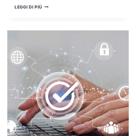
TRASFERIMENTO
LEGGI DI PIÙ
DI
DATI
PERSONALI
SOGGETTO
A
GARANZIE
ADEGUATE
NEL
GDPR