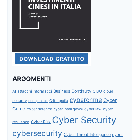
ARGOMENTI
attacchi informatici
Business Continuity
CISO
cloud
AI
cybercrime
Cyber
security
compliance
Crittografia
Crime
cyber defence
cyber intelligence
cyber law
cyber
Cyber Security
Cyber Risk
resilience
cybersecurity
Cyber Threat Intelligence
cyber