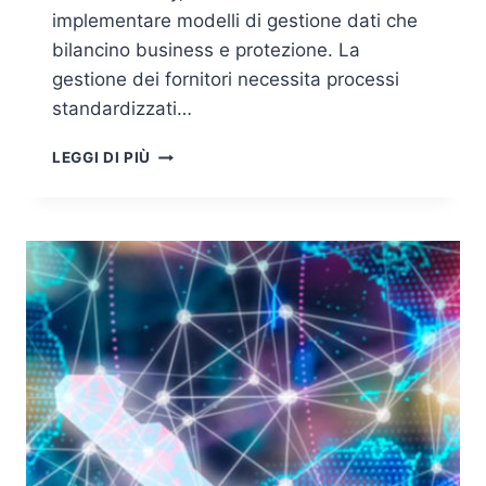
implementare modelli di gestione dati che
bilancino business e protezione. La
gestione dei fornitori necessita processi
standardizzati…
GDPR:
LEGGI DI PIÙ
LA
FIGURA
DEL
SUB-
RESPONSABILE
E
LA
SEGMENTAZIONE
DEL
RAPPORTO
CONTRATTUALE