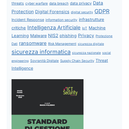
Data
data privacy
threats
data breach
cyber warfare
GDPR
Protection
Digital Forensics
digital security
infrastrutture
Incident Response
information security
Intelligenza Artificiale
critiche
Machine
IoT
NIS2
Privacy
Learning
Malware
phishing
Protezione
ransomware
Dati
Risk Management
sicurezza digitale
sicurezza informatica
sicurezza nazionale
social
Threat
Sovranità Digitale
Supply Chain Security
engineering
Intelligence