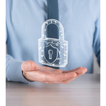
NUOVO
REGOLAMENTO
UE
2016/679
–
PRIMA
PARTE