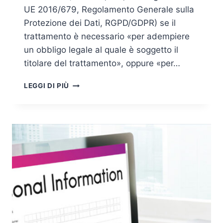
UE 2016/679, Regolamento Generale sulla
Protezione dei Dati, RGPD/GDPR) se il
trattamento è necessario «per adempiere
un obbligo legale al quale è soggetto il
titolare del trattamento», oppure «per…
FASCICOLO
LEGGI DI PIÙ
SANITARIO
E
TUTELA
DEI
DATI
PERSONALI
POST
COVID,
PROPAGANDA
ELETTORALE
E
ALTRO