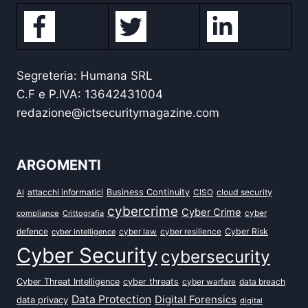
Segreteria: Humana SRL
C.F e P.IVA: 13642431004
redazione@ictsecuritymagazine.com
ARGOMENTI
attacchi informatici
Business Continuity
CISO
cloud security
AI
cybercrime
Cyber Crime
cyber
compliance
Crittografia
defence
Cyber Risk
cyber intelligence
cyber law
cyber resilience
Cyber Security
cybersecurity
Cyber Threat Intelligence
cyber threats
data breach
cyber warfare
Data Protection
Digital Forensics
data privacy
digital