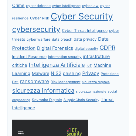
Crime
cyber defence
cyber intelligence
cyber law
cyber
Cyber Security
Cyber Risk
resilience
cybersecurity
Cyber Threat Intelligence
cyber
Data
data privacy
threats
data breach
cyber warfare
GDPR
Protection
Digital Forensics
digital security
infrastrutture
Incident Response
information security
Intelligenza Artificiale
critiche
Machine
IoT
NIS2
Privacy
Learning
Malware
phishing
Protezione
ransomware
Dati
Risk Management
sicurezza digitale
sicurezza informatica
sicurezza nazionale
social
Threat
Sovranità Digitale
Supply Chain Security
engineering
Intelligence