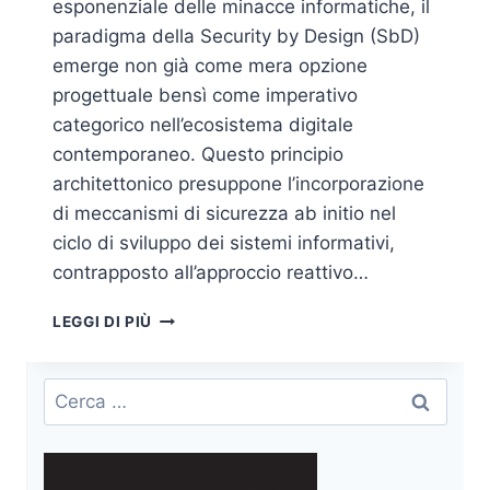
esponenziale delle minacce informatiche, il
paradigma della Security by Design (SbD)
emerge non già come mera opzione
progettuale bensì come imperativo
categorico nell’ecosistema digitale
contemporaneo. Questo principio
architettonico presuppone l’incorporazione
di meccanismi di sicurezza ab initio nel
ciclo di sviluppo dei sistemi informativi,
contrapposto all’approccio reattivo…
SECURITY
LEGGI DI PIÙ
BY
DESIGN:
PARADIGMA
Ricerca
FONDATIVO
per:
DELLA
RESILIENZA
DIGITALE