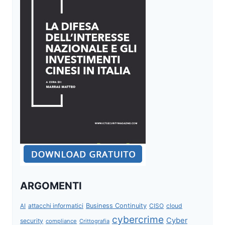
ARGOMENTI
attacchi informatici
Business Continuity
CISO
cloud
AI
cybercrime
Cyber
security
compliance
Crittografia