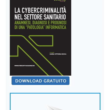
UTENTI
ESPOSTI
AD
ATTACCHI
SU
LARGA
SCALA