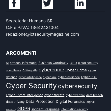
Segreteria: Humana SRL
C.F e P.IVA: 13642431004
redazione@ictsecuritymagazine.com
ARGOMENTI
attacchi informatici
Business Continuity
CISO
cloud security
AI
cybercrime
Cyber Crime
cyber
compliance
Crittografia
defence
Cyber Risk
cyber intelligence
cyber law
cyber resilience
Cyber Security
cybersecurity
Cyber Threat Intelligence
cyber threats
data breach
cyber warfare
Data Protection
Digital Forensics
data privacy
digital
GDPR
Incident Response
security
information security