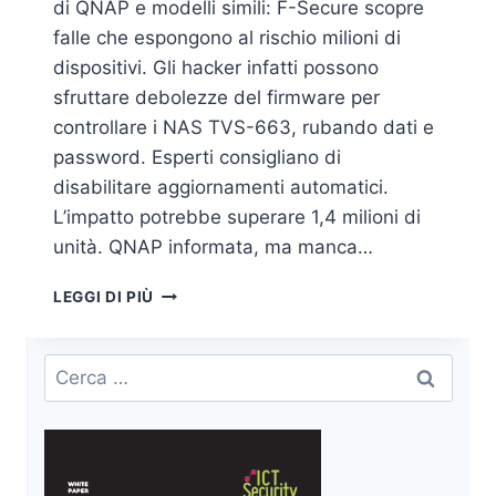
di QNAP e modelli simili: F-Secure scopre
falle che espongono al rischio milioni di
dispositivi. Gli hacker infatti possono
sfruttare debolezze del firmware per
controllare i NAS TVS-663, rubando dati e
password. Esperti consigliano di
disabilitare aggiornamenti automatici.
L’impatto potrebbe superare 1,4 milioni di
unità. QNAP informata, ma manca…
FALLE
LEGGI DI PIÙ
NEL
FIRMWARE
QNAP
Ricerca
DEI
per:
DISPOSITIVI
NAS
TVS-
663: