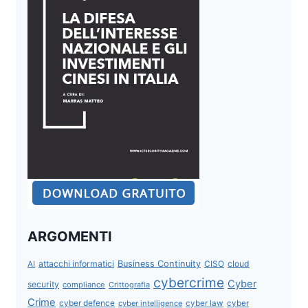
ARGOMENTI
attacchi informatici
Business Continuity
CISO
cloud
AI
cybercrime
Cyber
security
compliance
Crittografia
Crime
cyber defence
cyber intelligence
cyber law
cyber