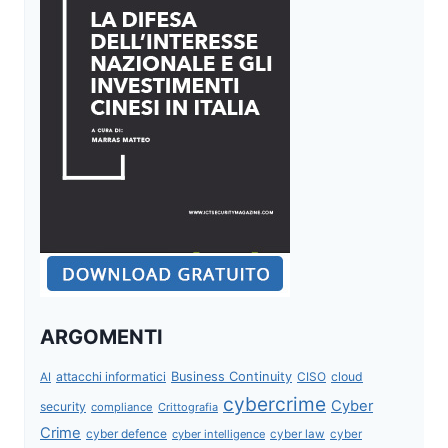
ARGOMENTI
attacchi informatici
Business Continuity
CISO
cloud
AI
cybercrime
Cyber
security
compliance
Crittografia
Crime
cyber defence
cyber intelligence
cyber law
cyber