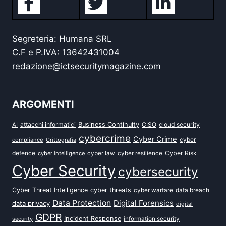
Segreteria: Humana SRL
C.F e P.IVA: 13642431004
redazione@ictsecuritymagazine.com
ARGOMENTI
attacchi informatici
Business Continuity
CISO
cloud security
AI
cybercrime
Cyber Crime
cyber
compliance
Crittografia
defence
Cyber Risk
cyber intelligence
cyber law
cyber resilience
Cyber Security
cybersecurity
Cyber Threat Intelligence
cyber threats
data breach
cyber warfare
Data Protection
Digital Forensics
data privacy
digital
GDPR
Incident Response
security
information security