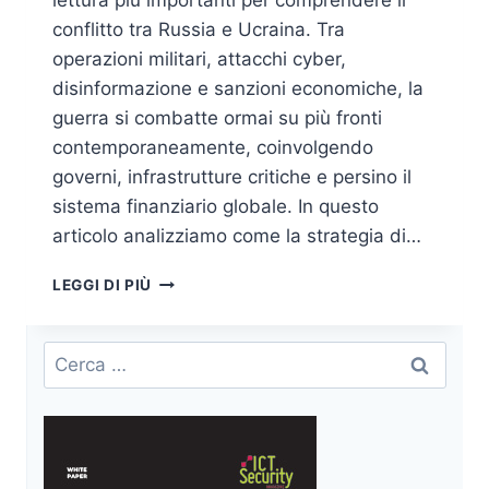
lettura più importanti per comprendere il
conflitto tra Russia e Ucraina. Tra
operazioni militari, attacchi cyber,
disinformazione e sanzioni economiche, la
guerra si combatte ormai su più fronti
contemporaneamente, coinvolgendo
governi, infrastrutture critiche e persino il
sistema finanziario globale. In questo
articolo analizziamo come la strategia di…
HYBRID
LEGGI DI PIÙ
WARFARE
TRA
RUSSIA
Ricerca
E
per:
UCRAINA,
ANALISI
DELLE
MINACCE
NON