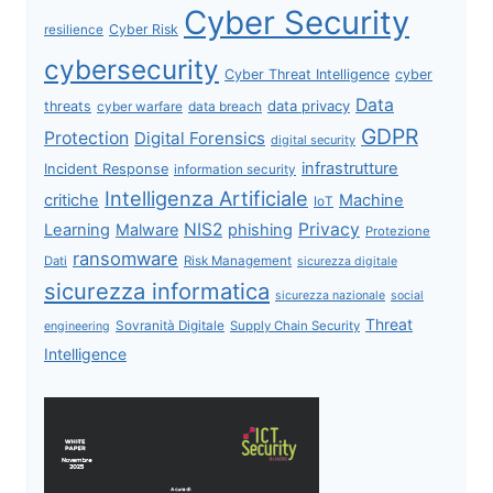
Cyber Security
Cyber Risk
resilience
cybersecurity
Cyber Threat Intelligence
cyber
Data
data privacy
threats
data breach
cyber warfare
GDPR
Protection
Digital Forensics
digital security
infrastrutture
Incident Response
information security
Intelligenza Artificiale
critiche
Machine
IoT
NIS2
Privacy
Learning
Malware
phishing
Protezione
ransomware
Dati
Risk Management
sicurezza digitale
sicurezza informatica
sicurezza nazionale
social
Threat
Sovranità Digitale
Supply Chain Security
engineering
Intelligence