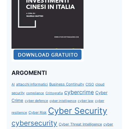
ARGOMENTI
attacchi informatici
Business Continuity
CISO
cloud
AI
cybercrime
Cyber
security
compliance
Crittografia
Crime
cyber defence
cyber intelligence
cyber law
cyber
Cyber Security
Cyber Risk
resilience
cybersecurity
Cyber Threat Intelligence
cyber