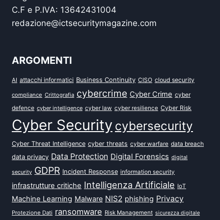
C.F e P.IVA: 13642431004
redazione@ictsecuritymagazine.com
ARGOMENTI
attacchi informatici
Business Continuity
CISO
cloud security
AI
cybercrime
Cyber Crime
cyber
compliance
Crittografia
defence
Cyber Risk
cyber intelligence
cyber law
cyber resilience
Cyber Security
cybersecurity
Cyber Threat Intelligence
cyber threats
data breach
cyber warfare
Data Protection
Digital Forensics
data privacy
digital
GDPR
Incident Response
security
information security
Intelligenza Artificiale
infrastrutture critiche
IoT
NIS2
Privacy
Machine Learning
Malware
phishing
ransomware
Protezione Dati
Risk Management
sicurezza digitale