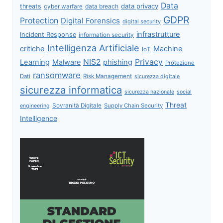
Data
data privacy
threats
data breach
cyber warfare
GDPR
Protection
Digital Forensics
digital security
infrastrutture
Incident Response
information security
Intelligenza Artificiale
critiche
Machine
IoT
NIS2
Privacy
Learning
Malware
phishing
Protezione
ransomware
Dati
Risk Management
sicurezza digitale
sicurezza informatica
sicurezza nazionale
social
Threat
Sovranità Digitale
Supply Chain Security
engineering
Intelligence