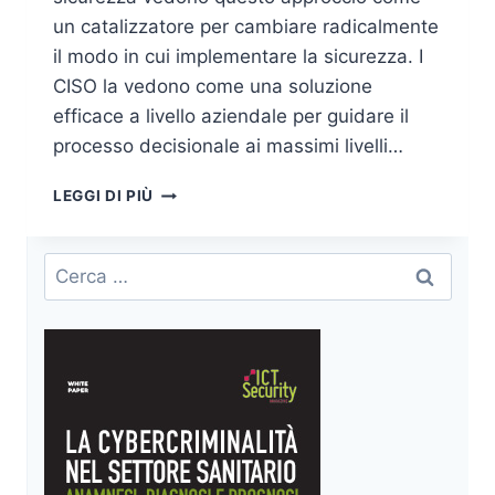
un catalizzatore per cambiare radicalmente
il modo in cui implementare la sicurezza. I
CISO la vedono come una soluzione
efficace a livello aziendale per guidare il
processo decisionale ai massimi livelli…
COME
LEGGI DI PIÙ
ADOTTARE
LO
ZERO
Ricerca
TRUST
per:
IDENTITY
SECONDO
SAVIYNT