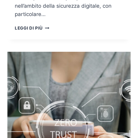
nell’ambito della sicurezza digitale, con
particolare…
AUTENTICAZIONE
LEGGI DI PIÙ
MULTIFATTORIALE
(MFA):
BALUARDO
DIGITALE
NELL’ERA
DELLA
CYBER-
VULNERABILITÀ