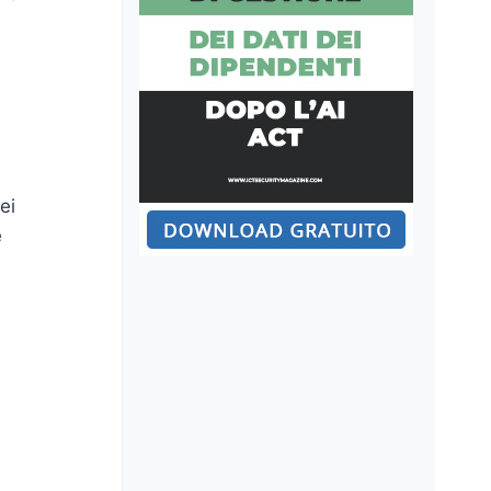
i
ei
e