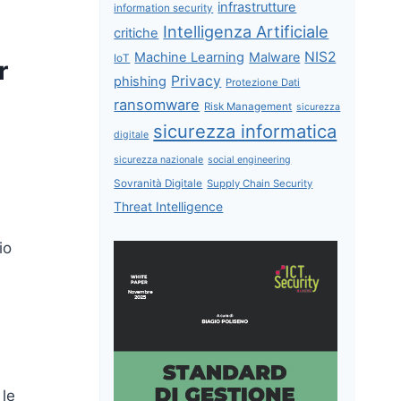
infrastrutture
information security
Intelligenza Artificiale
critiche
NIS2
Machine Learning
Malware
IoT
r
Privacy
phishing
Protezione Dati
ransomware
Risk Management
sicurezza
sicurezza informatica
digitale
sicurezza nazionale
social engineering
Sovranità Digitale
Supply Chain Security
Threat Intelligence
io
 le