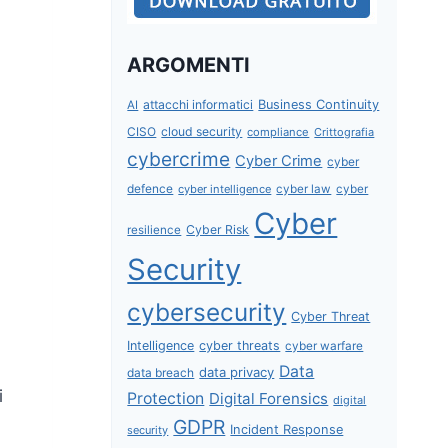
ARGOMENTI
attacchi informatici
Business Continuity
AI
CISO
cloud security
compliance
Crittografia
cybercrime
Cyber Crime
cyber
defence
cyber intelligence
cyber law
cyber
Cyber
Cyber Risk
resilience
Security
cybersecurity
Cyber Threat
Intelligence
cyber threats
cyber warfare
Data
data privacy
data breach
i
Protection
Digital Forensics
digital
GDPR
Incident Response
security