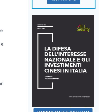
 e
 e
ri