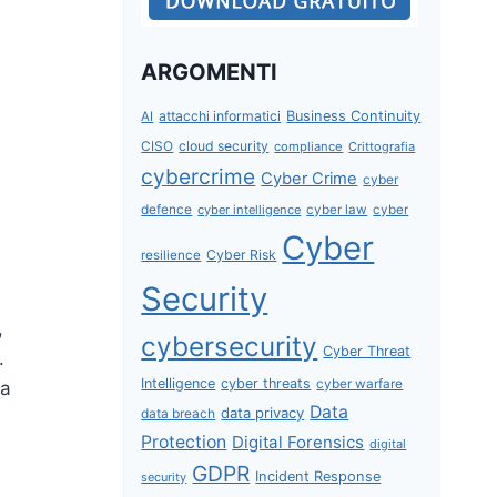
ARGOMENTI
attacchi informatici
Business Continuity
AI
CISO
cloud security
compliance
Crittografia
cybercrime
Cyber Crime
cyber
defence
cyber intelligence
cyber law
cyber
Cyber
Cyber Risk
resilience
Security
,
cybersecurity
Cyber Threat
.
Intelligence
cyber threats
cyber warfare
da
Data
data privacy
data breach
Protection
Digital Forensics
digital
GDPR
Incident Response
security