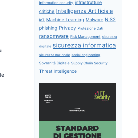
infrastrutture
information security
Intelligenza Artificiale
critiche
NIS2
Machine Learning
Malware
IoT
Privacy
phishing
Protezione Dati
ransomware
Risk Management
sicurezza
sicurezza informatica
digitale
a
sicurezza nazionale
social engineering
Sovranità Digitale
Supply Chain Security
Threat Intelligence
le
a