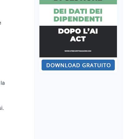
e
i
la
i.