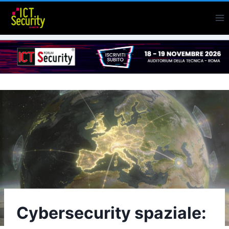
Salta
al
contenuto
Cybersecurity spaziale: