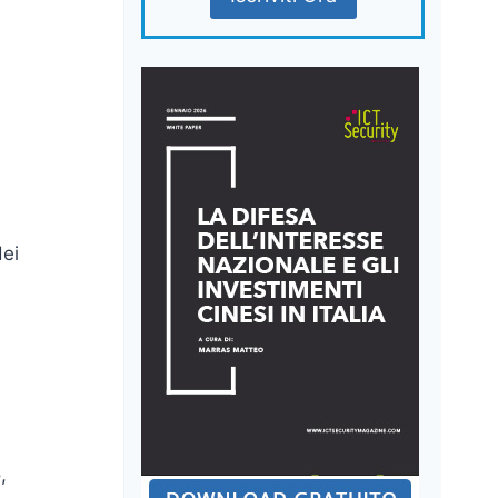
dei
,