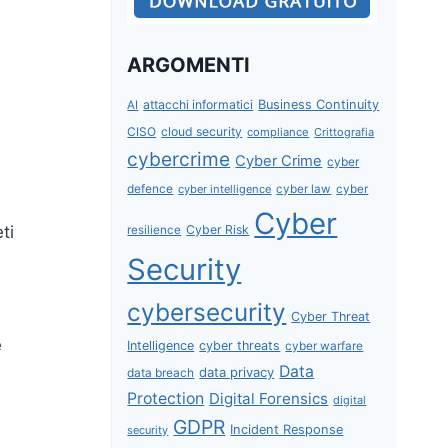
ARGOMENTI
attacchi informatici
Business Continuity
AI
CISO
cloud security
compliance
Crittografia
cybercrime
Cyber Crime
cyber
defence
cyber intelligence
cyber law
cyber
Cyber
Cyber Risk
ti
resilience
Security
cybersecurity
Cyber Threat
e
Intelligence
cyber threats
cyber warfare
Data
data privacy
data breach
Protection
Digital Forensics
digital
GDPR
Incident Response
security