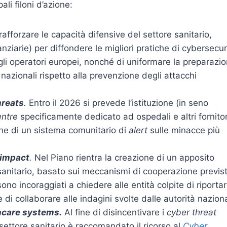
ali filoni d’azione:
 rafforzare le capacità difensive del settore sanitario,
nziarie) per diffondere le migliori pratiche di cybersecur
 degli operatori europei, nonché di uniformare la preparazi
 nazionali rispetto alla prevenzione degli attacchi
hreats
.
Entro il 2026 si prevede l’istituzione (in seno
entre
specificamente dedicato ad ospedali e altri fornitor
ione di un sistema comunitario di
alert
sulle minacce più
 impact
.
Nel Piano rientra la creazione di un apposito
sanitario, basato sui meccanismi di cooperazione previst
 sono incoraggiati a chiedere alle entità colpite di riporta
di collaborare alle indagini svolte dalle autorità naziona
hcare systems.
Al fine di disincentivare i
cyber threat
l settore sanitario è raccomandato il ricorso al
Cyber