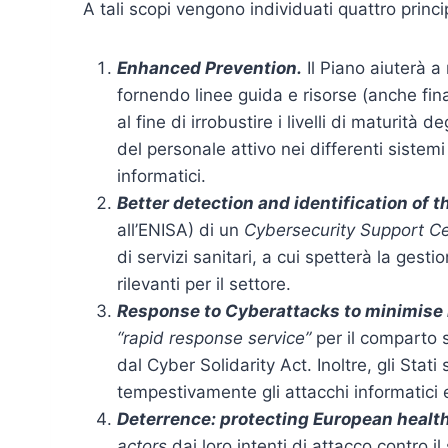
A tali scopi vengono individuati quattro princip
Enhanced Prevention.
Il Piano aiuterà a
fornendo linee guida e risorse (anche fina
al fine di irrobustire i livelli di maturità
del personale attivo nei differenti sistemi
informatici.
Better detection and identification of t
all’ENISA) di un
Cybersecurity Support C
di servizi sanitari, a cui spetterà la gest
rilevanti per il settore.
Response to Cyberattacks to minimise
“rapid response service”
per il comparto 
dal Cyber Solidarity Act. Inoltre, gli Stati
tempestivamente gli attacchi informatici e 
Deterrence: protecting European healt
actors
dai loro intenti di attacco contro i