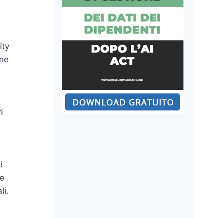
ity
one
i
i
re
li.