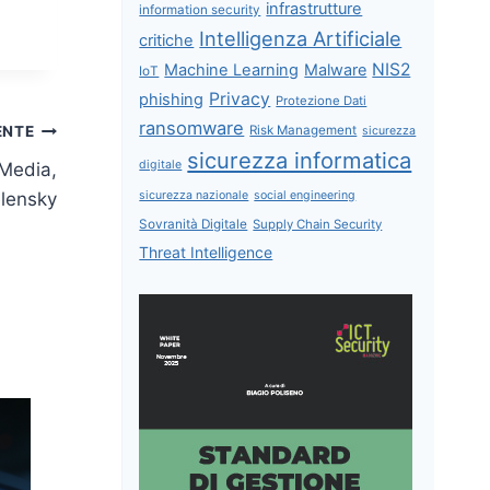
infrastrutture
information security
Intelligenza Artificiale
critiche
NIS2
Machine Learning
Malware
IoT
Privacy
phishing
Protezione Dati
ransomware
Risk Management
ENTE
sicurezza
sicurezza informatica
digitale
 Media,
elensky
sicurezza nazionale
social engineering
Sovranità Digitale
Supply Chain Security
Threat Intelligence