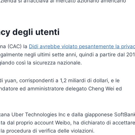
’azienda si affacciava al mercato azionario americano
acy degli utenti
ina (CAC) la
Didi avrebbe violato pesantemente la priva
egalmente negli ultimi sette anni, quindi a partire dal 201
ggiando così la sicurezza nazionale.
i yuan, corrispondenti a 1,2 miliardi di dollari, e le
 fondatore ed amministratore delegato Cheng Wei ed
icana Uber Technologies Inc e dalla giapponese SoftBan
ata dal proprio account Weibo, ha dichiarato di accettar
a procedura di verifica delle violazioni.