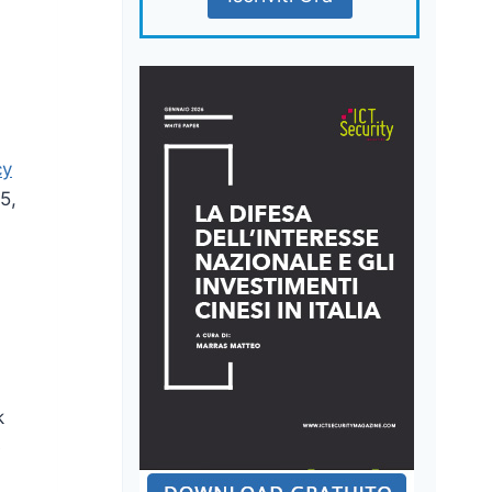
cy
5,
k
e