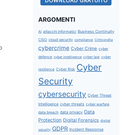
ARGOMENTI
attacchi informatici
Business Continuity
AI
CISO
cloud security
compliance
Crittografia
cybercrime
o
Cyber Crime
cyber
defence
cyber intelligence
cyber law
cyber
Cyber
Cyber Risk
resilience
Security
cybersecurity
Cyber Threat
Intelligence
cyber threats
cyber warfare
Data
data privacy
data breach
Protection
Digital Forensics
digital
GDPR
Incident Response
security