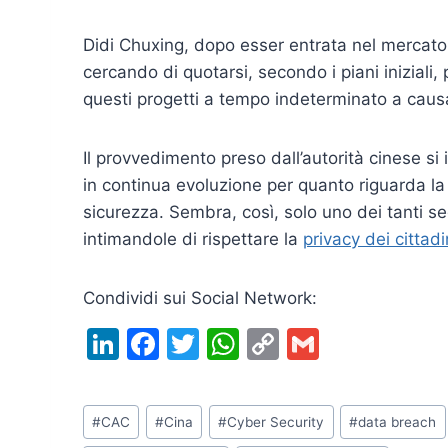
Didi Chuxing, dopo esser entrata nel mercato
cercando di quotarsi, secondo i piani iniziali
questi progetti a tempo indeterminato a causa 
Il provvedimento preso dall’autorità cinese si
in continua evoluzione per quanto riguarda la tu
sicurezza. Sembra, così, solo uno dei tanti se
intimandole di rispettare la
privacy dei cittadi
Condividi sui Social Network:
Li
F
T
W
C
G
n
a
w
h
o
m
k
c
itt
at
p
ai
Tag
#
CAC
#
Cina
#
Cyber Security
#
data breach
e
e
er
s
y
l
articolo: