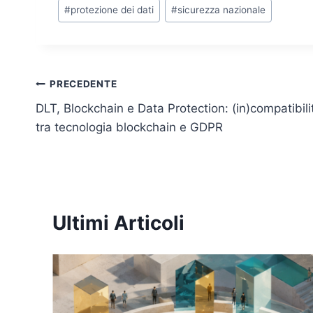
dI
b
A
Li
#
protezione dei dati
#
sicurezza nazionale
n
o
p
n
o
p
k
k
Navigazione
PRECEDENTE
DLT, Blockchain e Data Protection: (in)compatibili
articoli
tra tecnologia blockchain e GDPR
Ultimi Articoli