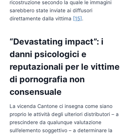
ricostruzione secondo la quale le immagini
sarebbero state inviate ai diffusori
direttamente dalla vittima
[15]
.
“Devastating impact”: i
danni psicologici e
reputazionali per le vittime
di pornografia non
consensuale
La vicenda Cantone ci insegna come siano
proprio le attività degli ulteriori distributori – a
prescindere da qualunque valutazione
sull’elemento soggettivo – a determinare la