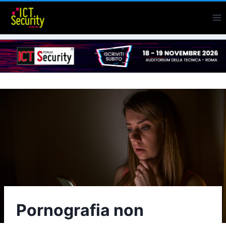
Salta
al
contenuto
Pornografia non