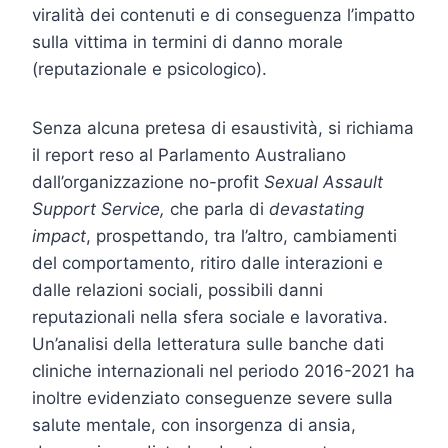
viralità dei contenuti e di conseguenza l’impatto
sulla vittima in termini di danno morale
(reputazionale e psicologico).
Senza alcuna pretesa di esaustività, si richiama
il report reso al Parlamento Australiano
dall’organizzazione no-profit
Sexual Assault
Support Service,
che parla di
devastating
impact
, prospettando, tra l’altro, cambiamenti
del comportamento, ritiro dalle interazioni e
dalle relazioni sociali, possibili danni
reputazionali nella sfera sociale e lavorativa.
Un’analisi della letteratura sulle banche dati
cliniche internazionali nel periodo 2016-2021 ha
inoltre evidenziato conseguenze severe sulla
salute mentale, con insorgenza di ansia,