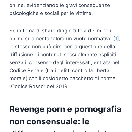
online, evidenziando le gravi conseguenze
psicologiche e sociali per le vittime.
Se in tema di sharenting e tutela dei minori
online si lamenta talora un vuoto normativo
[1]
,
lo stesso non può dirsi per la questione della
diffusione di contenuti sessualmente espliciti
senza il consenso degli interessati, entrata nel
Codice Penale (tra i delitti contro la libertà
morale) con il cosiddetto pacchetto di norme
“Codice Rosso” del 2019.
Revenge porn e pornografia
non consensuale: le