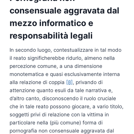
consensuale aggravata dal
mezzo informatico e
responsabilità legali
In secondo luogo, contestualizzare in tal modo
il reato significherebbe ridurlo, almeno nella
percezione comune, a una dimensione
monotematica e quasi esclusivamente interna
alla relazione di coppia
[8]
, privando di
attenzione quanto esuli da tale narrativa e,
d’altro canto, disconoscendo il ruolo cruciale
che in tale reato possono giocare, a vario titolo,
soggetti privi di relazione con la vittima in
particolare nella (più comune) forma di
pornografia non consensuale aggravata dal