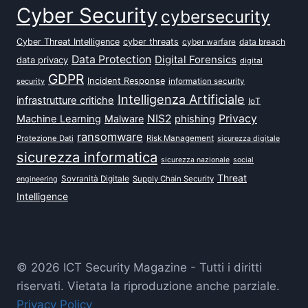
Cyber Security
cybersecurity
Cyber Threat Intelligence
cyber threats
data breach
cyber warfare
Data Protection
Digital Forensics
data privacy
digital
GDPR
Incident Response
security
information security
Intelligenza Artificiale
infrastrutture critiche
IoT
NIS2
Privacy
Machine Learning
Malware
phishing
ransomware
Protezione Dati
Risk Management
sicurezza digitale
sicurezza informatica
sicurezza nazionale
social
Threat
Sovranità Digitale
Supply Chain Security
engineering
Intelligence
© 2026 ICT Security Magazine - Tutti i diritti
riservati. Vietata la riproduzione anche parziale.
Privacy Policy