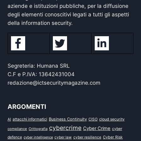
aziende e istituzioni pubbliche, per la diffusione
degli elementi conoscitivi legati a tutti gli aspetti
della information security.
Segreteria: Humana SRL
C.F e P.IVA: 13642431004
redazione@ictsecuritymagazine.com
ARGOMENTI
attacchi informatici
Business Continuity
CISO
cloud security
AI
cybercrime
Cyber Crime
cyber
compliance
Crittografia
defence
Cyber Risk
cyber intelligence
cyber law
cyber resilience