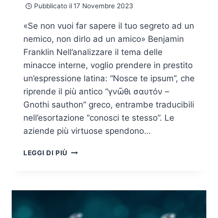
Pubblicato il
17 Novembre 2023
«Se non vuoi far sapere il tuo segreto ad un
nemico, non dirlo ad un amico» Benjamin
Franklin Nell’analizzare il tema delle
minacce interne, voglio prendere in prestito
un’espressione latina: “Nosce te ipsum”, che
riprende il più antico “γνῶθι σαυτόν –
Gnothi sauthon” greco, entrambe traducibili
nell’esortazione “conosci te stesso”. Le
aziende più virtuose spendono…
INSIDER
LEGGI DI PIÙ
THREAT
O
MINACCIA
INTERNA