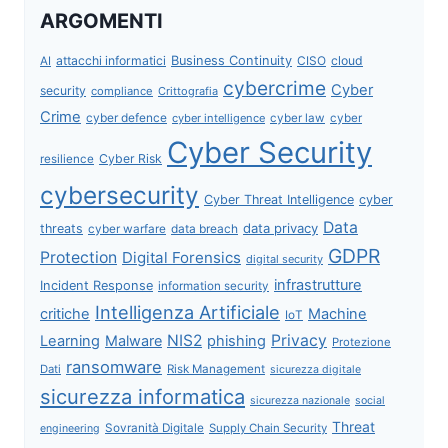
ARGOMENTI
attacchi informatici
Business Continuity
CISO
cloud
AI
cybercrime
Cyber
security
compliance
Crittografia
Crime
cyber defence
cyber intelligence
cyber law
cyber
Cyber Security
Cyber Risk
resilience
cybersecurity
Cyber Threat Intelligence
cyber
Data
data privacy
threats
data breach
cyber warfare
GDPR
Protection
Digital Forensics
digital security
infrastrutture
Incident Response
information security
Intelligenza Artificiale
critiche
Machine
IoT
NIS2
Privacy
Learning
Malware
phishing
Protezione
ransomware
Dati
Risk Management
sicurezza digitale
sicurezza informatica
sicurezza nazionale
social
Threat
Sovranità Digitale
Supply Chain Security
engineering