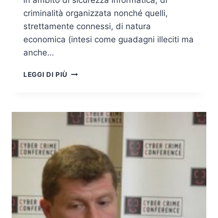
in ambito di sicurezza informatica, di
criminalità organizzata nonché quelli,
strettamente connessi, di natura
economica (intesi come guadagni illeciti ma
anche…
CARLO
LEGGI DI PIÙ
MAUCELI
–
INTERVISTA
AL
CYBER
CRIME
CONFERENCE
2016