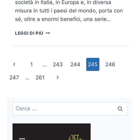
società in Italia, in Europa e, in diversa
misura in tutti i paesi del mondo, porta con
sé, oltre a enormi benefici, una serie…
GERARDO
LEGGI DI PIÙ
COSTABILE
–
INTERVISTA
AL
Navigazione
Pagina
1
…
243
244
245
246
CYBER
CRIME
pagina
Precedente
Pagina
247
…
261
CONFERENCE
2016
successiva
Ricerca
per: