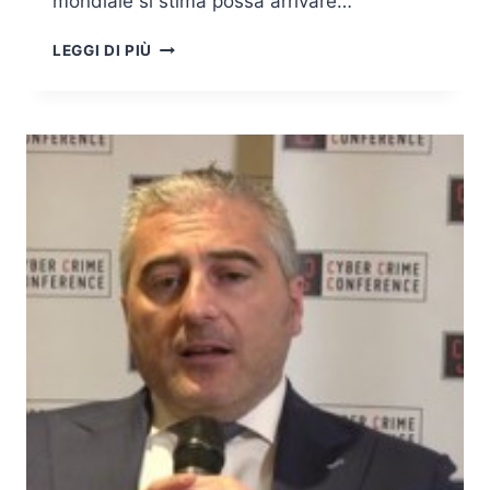
mondiale si stima possa arrivare…
GIUSEPPE
LEGGI DI PIÙ
DI
SOMMA
–
INTERVISTA
AL
CYBER
CRIME
CONFERENCE
2016