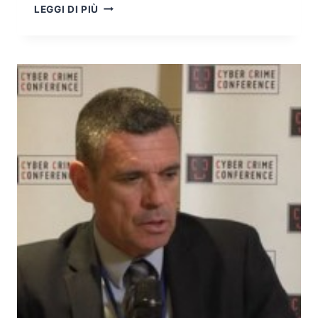
UN
LEGGI DI PIÙ
ANNO
IN
RETROSPETTIVA:
LE
MINACCE
CYBER
DEL
2015