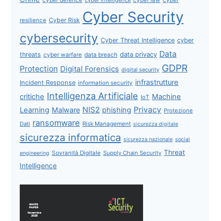
Cyber Security
Cyber Risk
resilience
cybersecurity
Cyber Threat Intelligence
cyber
Data
data privacy
threats
data breach
cyber warfare
GDPR
Protection
Digital Forensics
digital security
infrastrutture
Incident Response
information security
Intelligenza Artificiale
critiche
Machine
IoT
NIS2
Privacy
Learning
Malware
phishing
Protezione
ransomware
Dati
Risk Management
sicurezza digitale
sicurezza informatica
sicurezza nazionale
social
Threat
Sovranità Digitale
Supply Chain Security
engineering
Intelligence