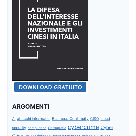
ARGOMENTI
attacchi informatici
Business Continuity
CISO
cloud
AI
cybercrime
Cyber
security
compliance
Crittografia
Crime
cyber defence
cyber intelligence
cyber law
cyber