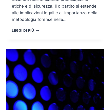
etiche e di sicurezza. Il dibattito si estende
alle implicazioni legali e all’importanza della
metodologia forense nelle…
SE
LEGGI DI PIÙ
LA
MELA
SI
BACA:
SICUREZZA,
FORENSIC
E
DI
TUTTO
QUELLO
CHE
NON
C’È
NELL’ORDINANZA
DEL