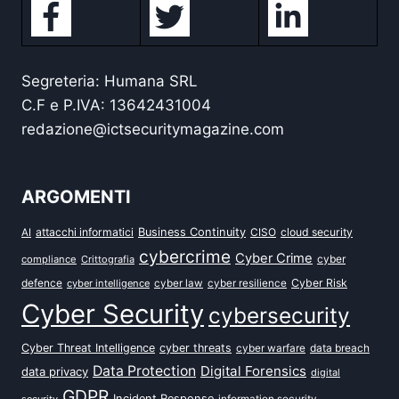
Segreteria: Humana SRL
C.F e P.IVA: 13642431004
redazione@ictsecuritymagazine.com
ARGOMENTI
attacchi informatici
Business Continuity
CISO
cloud security
AI
cybercrime
Cyber Crime
cyber
compliance
Crittografia
defence
Cyber Risk
cyber intelligence
cyber law
cyber resilience
Cyber Security
cybersecurity
Cyber Threat Intelligence
cyber threats
data breach
cyber warfare
Data Protection
Digital Forensics
data privacy
digital
GDPR
Incident Response
security
information security