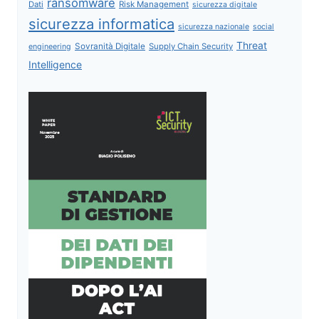
ransomware
Dati
Risk Management
sicurezza digitale
sicurezza informatica
sicurezza nazionale
social
Threat
Sovranità Digitale
Supply Chain Security
engineering
Intelligence