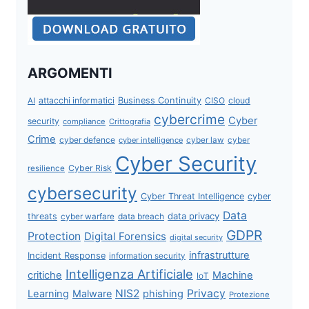
ARGOMENTI
attacchi informatici
Business Continuity
CISO
cloud
AI
cybercrime
Cyber
security
compliance
Crittografia
Crime
cyber defence
cyber intelligence
cyber law
cyber
Cyber Security
Cyber Risk
resilience
cybersecurity
Cyber Threat Intelligence
cyber
Data
data privacy
threats
data breach
cyber warfare
GDPR
Protection
Digital Forensics
digital security
infrastrutture
Incident Response
information security
Intelligenza Artificiale
critiche
Machine
IoT
NIS2
Privacy
Learning
Malware
phishing
Protezione