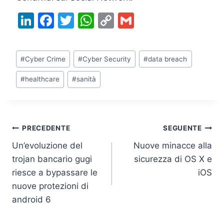
Li
F
T
W
C
G
n
a
w
h
o
m
k
c
itt
at
p
ai
Tag
#
Cyber Crime
#
Cyber Security
#
data breach
e
e
er
s
y
l
articolo:
dI
b
A
Li
#
healthcare
#
sanità
n
o
p
n
o
p
k
k
Navigazione
PRECEDENTE
SEGUENTE
Un’evoluzione del
Nuove minacce alla
articoli
trojan bancario gugi
sicurezza di OS X e
riesce a bypassare le
iOS
nuove protezioni di
android 6