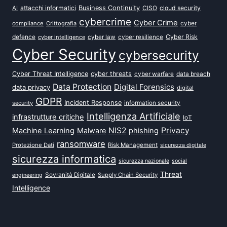
attacchi informatici
Business Continuity
CISO
cloud security
AI
cybercrime
Cyber Crime
cyber
compliance
Crittografia
defence
Cyber Risk
cyber intelligence
cyber law
cyber resilience
Cyber Security
cybersecurity
Cyber Threat Intelligence
cyber threats
data breach
cyber warfare
Data Protection
Digital Forensics
data privacy
digital
GDPR
Incident Response
security
information security
Intelligenza Artificiale
infrastrutture critiche
IoT
NIS2
Privacy
Machine Learning
Malware
phishing
ransomware
Protezione Dati
Risk Management
sicurezza digitale
sicurezza informatica
sicurezza nazionale
social
Threat
Sovranità Digitale
Supply Chain Security
engineering
Intelligence