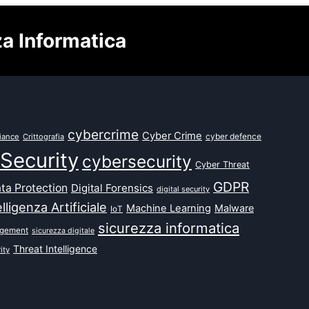
za Informatica
cybercrime
Cyber Crime
cyber defence
iance
Crittografia
Security
cybersecurity
Cyber Threat
GDPR
ta Protection
Digital Forensics
digital security
elligenza Artificiale
Machine Learning
Malware
IoT
sicurezza informatica
agement
sicurezza digitale
Threat Intelligence
ity