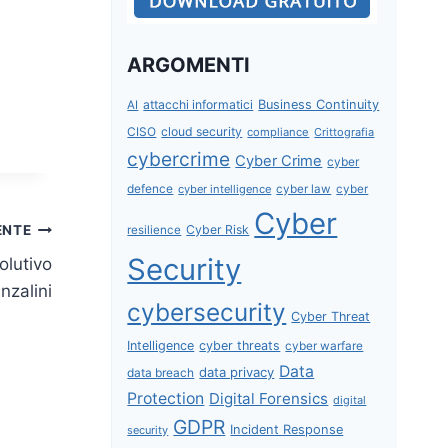
ARGOMENTI
attacchi informatici
Business Continuity
AI
CISO
cloud security
compliance
Crittografia
cybercrime
Cyber Crime
cyber
defence
cyber intelligence
cyber law
cyber
Cyber
ENTE
Cyber Risk
resilience
Security
olutivo
nzalini
cybersecurity
Cyber Threat
Intelligence
cyber threats
cyber warfare
Data
data privacy
data breach
Protection
Digital Forensics
digital
GDPR
Incident Response
security