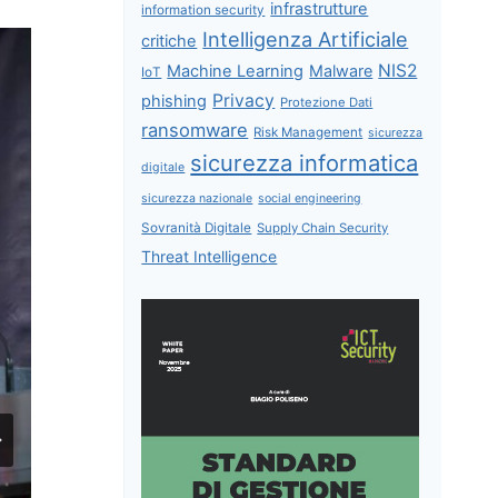
infrastrutture
information security
Intelligenza Artificiale
critiche
NIS2
Machine Learning
Malware
IoT
Privacy
phishing
Protezione Dati
ransomware
Risk Management
sicurezza
sicurezza informatica
digitale
sicurezza nazionale
social engineering
Sovranità Digitale
Supply Chain Security
Threat Intelligence