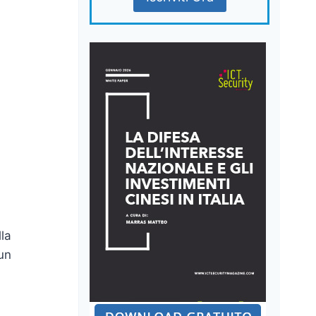
lla
 un