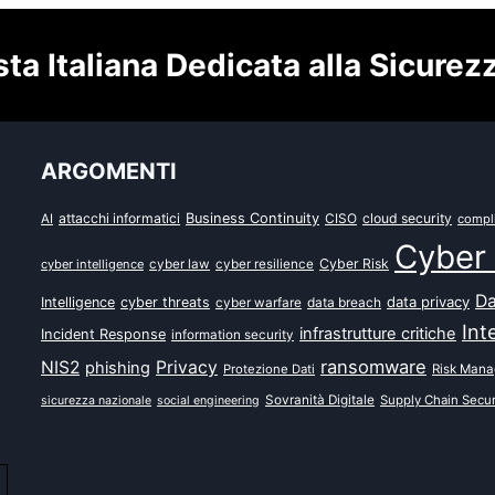
sta Italiana Dedicata alla Sicurez
ARGOMENTI
attacchi informatici
Business Continuity
CISO
cloud security
AI
compl
Cyber 
Cyber Risk
cyber intelligence
cyber law
cyber resilience
Da
data privacy
Intelligence
cyber threats
data breach
cyber warfare
Int
infrastrutture critiche
Incident Response
information security
ransomware
NIS2
Privacy
phishing
Protezione Dati
Risk Man
Sovranità Digitale
Supply Chain Secur
sicurezza nazionale
social engineering