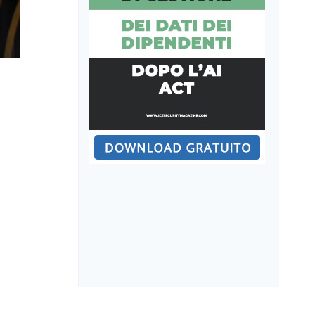
Anti-Forensics: una sfida in
continua evoluzione
A cura di:
Redazione
Pubblicato il
18 Giugno 2025