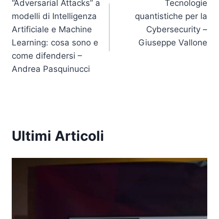
n
o
p
n
“Adversarial Attacks” a
Tecnologie
articoli
modelli di Intelligenza
quantistiche per la
o
p
k
Artificiale e Machine
Cybersecurity –
k
Learning: cosa sono e
Giuseppe Vallone
come difendersi –
Andrea Pasquinucci
Ultimi Articoli