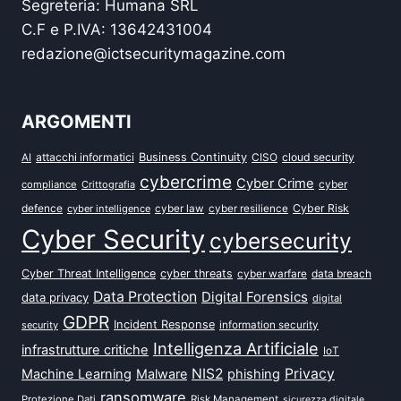
Segreteria: Humana SRL
C.F e P.IVA: 13642431004
redazione@ictsecuritymagazine.com
ARGOMENTI
attacchi informatici
Business Continuity
CISO
cloud security
AI
cybercrime
Cyber Crime
cyber
compliance
Crittografia
defence
Cyber Risk
cyber intelligence
cyber law
cyber resilience
Cyber Security
cybersecurity
Cyber Threat Intelligence
cyber threats
data breach
cyber warfare
Data Protection
Digital Forensics
data privacy
digital
GDPR
Incident Response
security
information security
Intelligenza Artificiale
infrastrutture critiche
IoT
NIS2
Privacy
Machine Learning
Malware
phishing
ransomware
Protezione Dati
Risk Management
sicurezza digitale