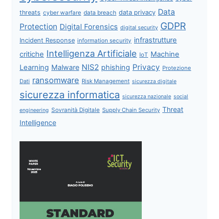
Data
data privacy
threats
data breach
cyber warfare
GDPR
Protection
Digital Forensics
digital security
infrastrutture
Incident Response
information security
Intelligenza Artificiale
critiche
Machine
IoT
NIS2
Privacy
Learning
Malware
phishing
Protezione
ransomware
Dati
Risk Management
sicurezza digitale
sicurezza informatica
sicurezza nazionale
social
Threat
Sovranità Digitale
Supply Chain Security
engineering
Intelligence