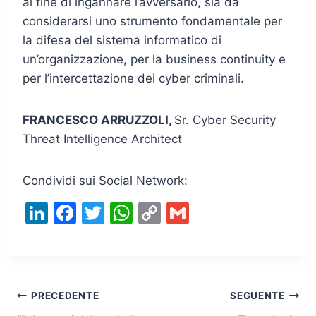
al fine di ingannare l’avversario, sia da
considerarsi uno strumento fondamentale per
la difesa del sistema informatico di
un’organizzazione, per la business continuity e
per l’intercettazione dei cyber criminali.
FRANCESCO ARRUZZOLI,
Sr. Cyber Security
Threat Intelligence Architect
Condividi sui Social Network:
Li
F
T
W
C
G
n
a
w
h
o
m
k
c
itt
at
p
ai
e
e
er
s
y
l
Navigazione
dI
b
A
Li
PRECEDENTE
SEGUENTE