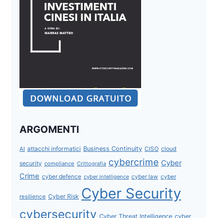
ARGOMENTI
attacchi informatici
Business Continuity
CISO
cloud
AI
cybercrime
Cyber
security
compliance
Crittografia
Crime
cyber defence
cyber intelligence
cyber law
cyber
Cyber Security
Cyber Risk
resilience
cybersecurity
Cyber Threat Intelligence
cyber