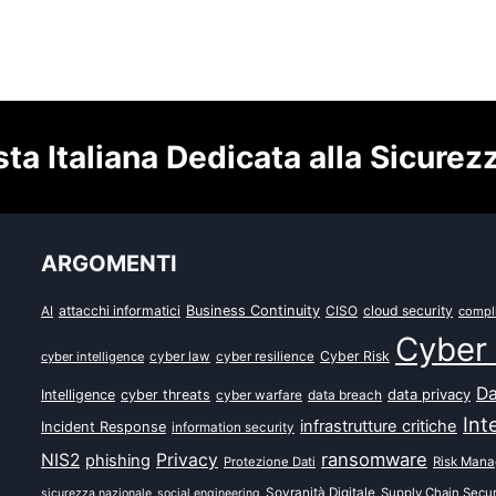
sta Italiana Dedicata alla Sicurez
ARGOMENTI
attacchi informatici
Business Continuity
CISO
cloud security
AI
compl
Cyber 
Cyber Risk
cyber intelligence
cyber law
cyber resilience
Da
data privacy
Intelligence
cyber threats
data breach
cyber warfare
Int
infrastrutture critiche
Incident Response
information security
ransomware
NIS2
Privacy
phishing
Protezione Dati
Risk Man
Sovranità Digitale
Supply Chain Secur
sicurezza nazionale
social engineering