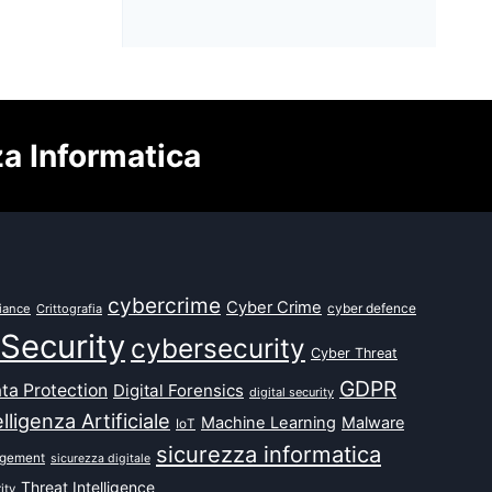
za Informatica
cybercrime
Cyber Crime
cyber defence
iance
Crittografia
Security
cybersecurity
Cyber Threat
GDPR
ta Protection
Digital Forensics
digital security
elligenza Artificiale
Machine Learning
Malware
IoT
sicurezza informatica
agement
sicurezza digitale
Threat Intelligence
ity