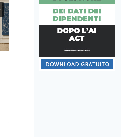
Application Security Posture
Management (ASPM): mettere
ordine nel rumore degli strumenti
di sicurezza applicativa
A cura di:
Redazione
Pubblicato il
28 Luglio 2026