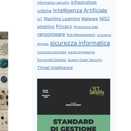
infrastrutture
information security
Intelligenza Artificiale
critiche
NIS2
Machine Learning
Malware
IoT
Privacy
phishing
Protezione Dati
ransomware
Risk Management
sicurezza
sicurezza informatica
digitale
sicurezza nazionale
social engineering
Sovranità Digitale
Supply Chain Security
Threat Intelligence