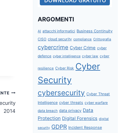
ARGOMENTI
attacchi informatici
Business Continuity
AI
CISO
cloud security
compliance
Crittografia
cybercrime
Cyber Crime
cyber
defence
cyber intelligence
cyber law
cyber
Cyber
Cyber Risk
resilience
Security
cybersecurity
ENTE
Cyber Threat
ecurity
Intelligence
cyber threats
cyber warfare
Data
data privacy
2014
data breach
Protection
Digital Forensics
digital
GDPR
Incident Response
security