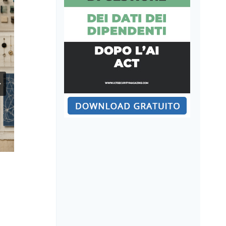
Application Security Posture
Management (ASPM): mettere
ordine nel rumore degli strumenti
di sicurezza applicativa