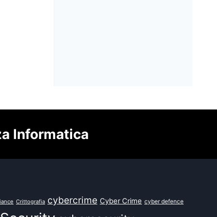
A cura di:
Redazione
Pubblicato il
28 Luglio 2026
za Informatica
cybercrime
Cyber Crime
cyber defence
iance
Crittografia