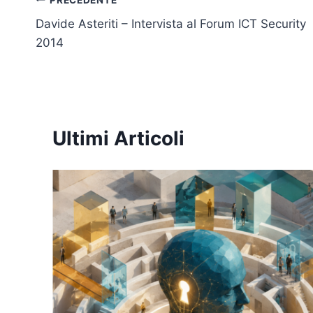
o
p
k
Navigazione
k
Davide Asteriti – Intervista al Forum ICT Security
articoli
2014
Ultimi Articoli