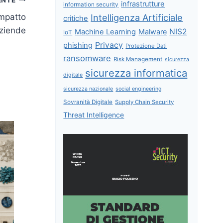
infrastrutture
information security
Intelligenza Artificiale
impatto
critiche
aziende
NIS2
Machine Learning
Malware
IoT
Privacy
phishing
Protezione Dati
ransomware
Risk Management
sicurezza
sicurezza informatica
digitale
sicurezza nazionale
social engineering
Sovranità Digitale
Supply Chain Security
Threat Intelligence