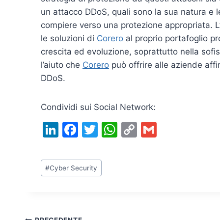
un attacco DDoS, quali sono la sua natura e l
compiere verso una protezione appropriata. 
le soluzioni di
Corero
al proprio portafoglio p
crescita ed evoluzione, soprattutto nella sof
l’aiuto che
Corero
può offrire alle aziende aff
DDoS.
Condividi sui Social Network:
Li
F
T
W
C
G
n
a
w
h
o
m
k
c
itt
at
p
ai
Tag
#
Cyber Security
e
e
er
s
y
l
articolo:
dI
b
A
Li
n
o
p
n
PRECEDENTE