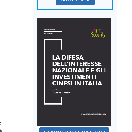
.
o
’è