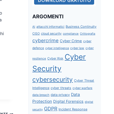
o
ARGOMENTI
a
attacchi informatici
Business Continuity
AI
hi
CISO
cloud security
compliance
Crittografia
cybercrime
Cyber Crime
cyber
defence
cyber intelligence
cyber law
cyber
Cyber
Cyber Risk
resilience
Security
cybersecurity
Cyber Threat
Intelligence
cyber threats
cyber warfare
Data
data privacy
data breach
Protection
Digital Forensics
digital
GDPR
Incident Response
security
ENTE