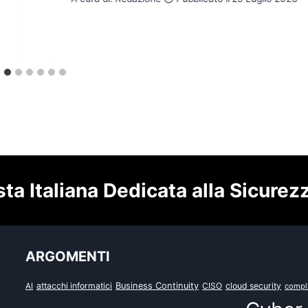
sta Italiana Dedicata alla Sicurez
ARGOMENTI
attacchi informatici
Business Continuity
CISO
cloud security
AI
compl