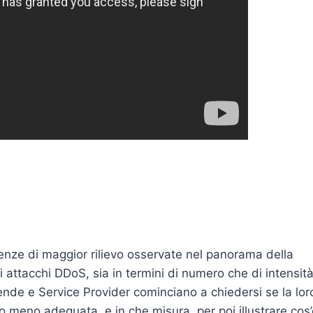
enze di maggior rilievo osservate nel panorama della
 attacchi DDoS, sia in termini di numero che di intensità
ende e Service Provider cominciano a chiedersi se la lor
 o meno adeguata, e in che misura, per poi illustrare cos