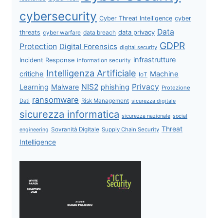
cybersecurity
Cyber Threat Intelligence
cyber
Data
data privacy
threats
data breach
cyber warfare
GDPR
Protection
Digital Forensics
digital security
infrastrutture
Incident Response
information security
Intelligenza Artificiale
critiche
Machine
IoT
NIS2
Privacy
Learning
Malware
phishing
Protezione
ransomware
Dati
Risk Management
sicurezza digitale
sicurezza informatica
sicurezza nazionale
social
Threat
Sovranità Digitale
Supply Chain Security
engineering
Intelligence