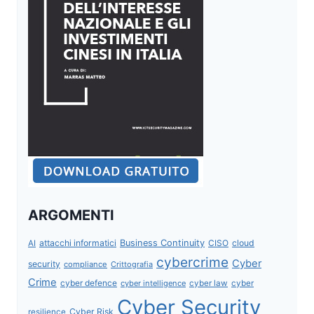
ARGOMENTI
attacchi informatici
Business Continuity
CISO
cloud
AI
cybercrime
Cyber
security
compliance
Crittografia
Crime
cyber defence
cyber intelligence
cyber law
cyber
Cyber Security
Cyber Risk
resilience