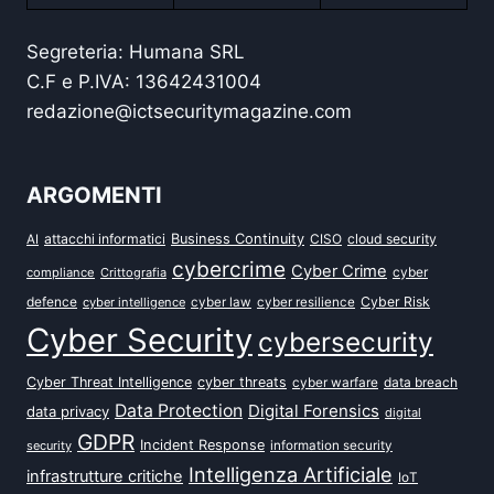
Segreteria: Humana SRL
C.F e P.IVA: 13642431004
redazione@ictsecuritymagazine.com
ARGOMENTI
attacchi informatici
Business Continuity
CISO
cloud security
AI
cybercrime
Cyber Crime
cyber
compliance
Crittografia
defence
Cyber Risk
cyber intelligence
cyber law
cyber resilience
Cyber Security
cybersecurity
Cyber Threat Intelligence
cyber threats
data breach
cyber warfare
Data Protection
Digital Forensics
data privacy
digital
GDPR
Incident Response
security
information security
Intelligenza Artificiale
infrastrutture critiche
IoT