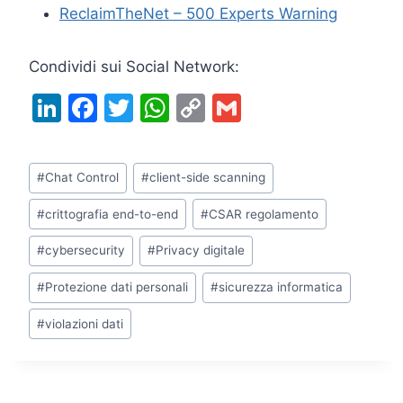
ReclaimTheNet – 500 Experts Warning
Condividi sui Social Network:
Li
F
T
W
C
G
n
a
w
h
o
m
k
c
itt
at
p
ai
Tag
#
Chat Control
#
client-side scanning
e
e
er
s
y
l
articolo:
dI
b
A
Li
#
crittografia end-to-end
#
CSAR regolamento
n
o
p
n
#
cybersecurity
#
Privacy digitale
o
p
k
#
Protezione dati personali
#
sicurezza informatica
k
#
violazioni dati