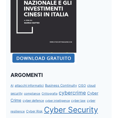
ARGOMENTI
attacchi informatici
Business Continuity
CISO
cloud
AI
cybercrime
Cyber
security
compliance
Crittografia
Crime
cyber defence
cyber intelligence
cyber law
cyber
Cyber Security
Cyber Risk
resilience