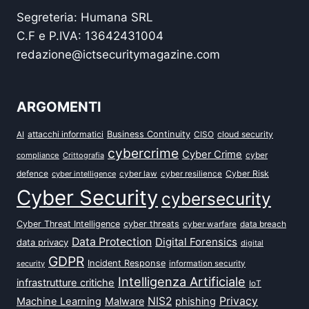
Segreteria: Humana SRL
C.F e P.IVA: 13642431004
redazione@ictsecuritymagazine.com
ARGOMENTI
attacchi informatici
Business Continuity
CISO
cloud security
AI
cybercrime
Cyber Crime
cyber
compliance
Crittografia
defence
Cyber Risk
cyber intelligence
cyber law
cyber resilience
Cyber Security
cybersecurity
Cyber Threat Intelligence
cyber threats
data breach
cyber warfare
Data Protection
Digital Forensics
data privacy
digital
GDPR
Incident Response
security
information security
Intelligenza Artificiale
infrastrutture critiche
IoT
NIS2
Privacy
Machine Learning
Malware
phishing