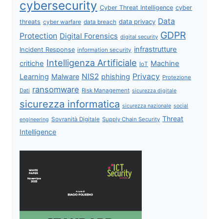
cybersecurity
Cyber Threat Intelligence
cyber
Data
data privacy
threats
data breach
cyber warfare
GDPR
Protection
Digital Forensics
digital security
infrastrutture
Incident Response
information security
Intelligenza Artificiale
critiche
Machine
IoT
NIS2
Privacy
Learning
Malware
phishing
Protezione
ransomware
Dati
Risk Management
sicurezza digitale
sicurezza informatica
sicurezza nazionale
social
Threat
Sovranità Digitale
Supply Chain Security
engineering
Intelligence