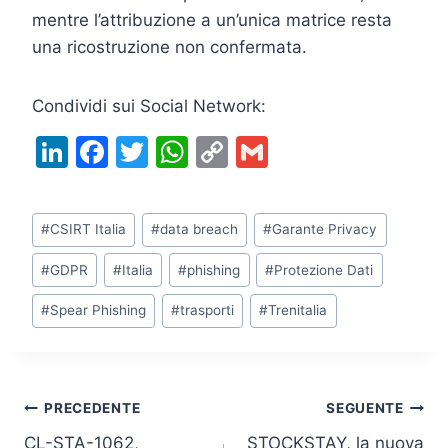
mentre l’attribuzione a un’unica matrice resta
una ricostruzione non confermata.
Condividi sui Social Network:
Li
F
T
W
C
G
n
a
w
h
o
m
k
c
itt
at
p
ai
Tag
#
CSIRT Italia
#
data breach
#
Garante Privacy
e
e
er
s
y
l
articolo:
dI
b
A
Li
#
GDPR
#
Italia
#
phishing
#
Protezione Dati
n
o
p
n
#
Spear Phishing
#
trasporti
#
Trenitalia
o
p
k
k
Navigazione
PRECEDENTE
SEGUENTE
CL-STA-1062,
STOCKSTAY, la nuova