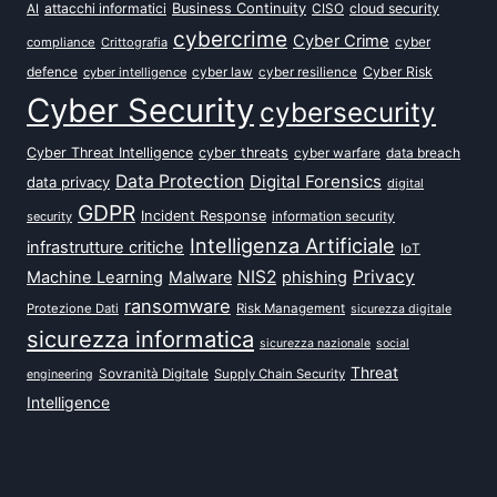
attacchi informatici
Business Continuity
CISO
cloud security
AI
cybercrime
Cyber Crime
cyber
compliance
Crittografia
defence
Cyber Risk
cyber intelligence
cyber law
cyber resilience
Cyber Security
cybersecurity
Cyber Threat Intelligence
cyber threats
data breach
cyber warfare
Data Protection
Digital Forensics
data privacy
digital
GDPR
Incident Response
security
information security
Intelligenza Artificiale
infrastrutture critiche
IoT
NIS2
Privacy
Machine Learning
Malware
phishing
ransomware
Protezione Dati
Risk Management
sicurezza digitale
sicurezza informatica
sicurezza nazionale
social
Threat
Sovranità Digitale
Supply Chain Security
engineering
Intelligence