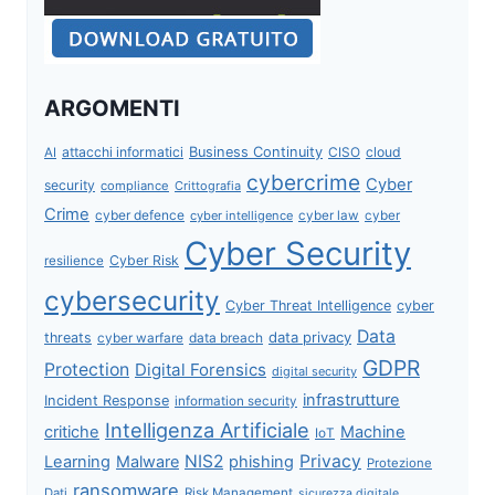
ARGOMENTI
attacchi informatici
Business Continuity
CISO
cloud
AI
cybercrime
Cyber
security
compliance
Crittografia
Crime
cyber defence
cyber intelligence
cyber law
cyber
Cyber Security
Cyber Risk
resilience
cybersecurity
Cyber Threat Intelligence
cyber
Data
data privacy
threats
data breach
cyber warfare
GDPR
Protection
Digital Forensics
digital security
infrastrutture
Incident Response
information security
Intelligenza Artificiale
critiche
Machine
IoT
NIS2
Privacy
Learning
Malware
phishing
Protezione
ransomware
Dati
Risk Management
sicurezza digitale