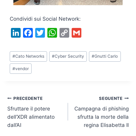
Condividi sui Social Network:
Li
F
T
W
C
G
n
a
w
h
o
m
k
c
itt
at
p
ai
Tag
#
Cato Networks
#
Cyber Security
#
Gnutti Carlo
e
e
er
s
y
l
articolo:
dI
b
A
Li
#
vendor
n
o
p
n
o
p
k
k
Navigazione
PRECEDENTE
SEGUENTE
Sfruttare il potere
Campagna di phishing
articoli
dell’XDR alimentato
sfrutta la morte della
dall’AI
regina Elisabetta II