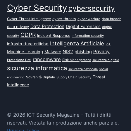
Cyber Security
cybersecurity
Cyber Threat Intelligence
cyber threats
data breach
cyber warfare
Data Protection
Digital Forensics
data privacy
digital
GDPR
Incident Response
security
information security
Intelligenza Artificiale
infrastrutture critiche
IoT
NIS2
Privacy
Machine Learning
Malware
phishing
ransomware
Protezione Dati
Risk Management
sicurezza digitale
sicurezza informatica
sicurezza nazionale
social
Threat
Sovranità Digitale
Supply Chain Security
engineering
Intelligence
© 2026 ICT Security Magazine - Tutti i diritti
riservati. Vietata la riproduzione anche parziale.
Privacy Policy