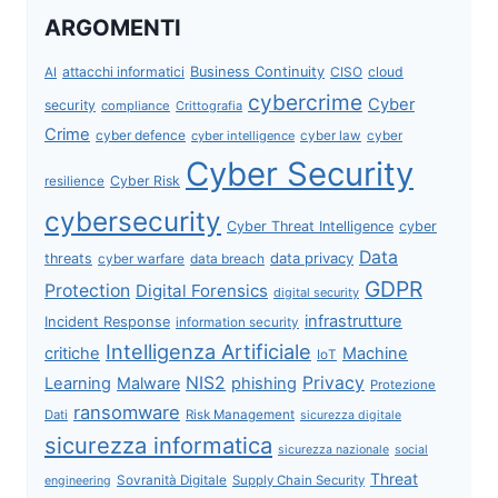
ARGOMENTI
attacchi informatici
Business Continuity
CISO
cloud
AI
cybercrime
Cyber
security
compliance
Crittografia
Crime
cyber defence
cyber intelligence
cyber law
cyber
Cyber Security
Cyber Risk
resilience
cybersecurity
Cyber Threat Intelligence
cyber
Data
data privacy
threats
data breach
cyber warfare
GDPR
Protection
Digital Forensics
digital security
infrastrutture
Incident Response
information security
Intelligenza Artificiale
critiche
Machine
IoT
NIS2
Privacy
Learning
Malware
phishing
Protezione
ransomware
Dati
Risk Management
sicurezza digitale
sicurezza informatica
sicurezza nazionale
social
Threat
Sovranità Digitale
Supply Chain Security
engineering