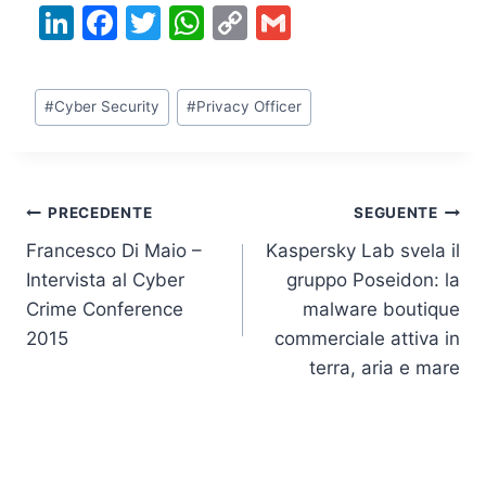
Li
F
T
W
C
G
n
a
w
h
o
m
k
c
itt
at
p
ai
Tag
#
Cyber Security
#
Privacy Officer
e
e
er
s
y
l
articolo:
dI
b
A
Li
n
o
p
n
Navigazione
PRECEDENTE
SEGUENTE
o
p
k
Francesco Di Maio –
Kaspersky Lab svela il
k
articoli
Intervista al Cyber
gruppo Poseidon: la
Crime Conference
malware boutique
2015
commerciale attiva in
terra, aria e mare