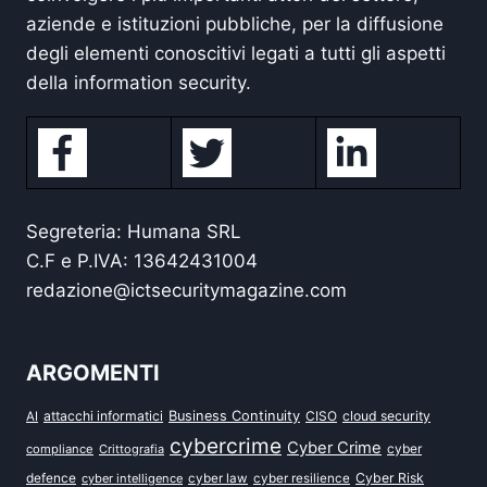
aziende e istituzioni pubbliche, per la diffusione
degli elementi conoscitivi legati a tutti gli aspetti
della information security.
Segreteria: Humana SRL
C.F e P.IVA: 13642431004
redazione@ictsecuritymagazine.com
ARGOMENTI
attacchi informatici
Business Continuity
CISO
cloud security
AI
cybercrime
Cyber Crime
cyber
compliance
Crittografia
defence
Cyber Risk
cyber intelligence
cyber law
cyber resilience