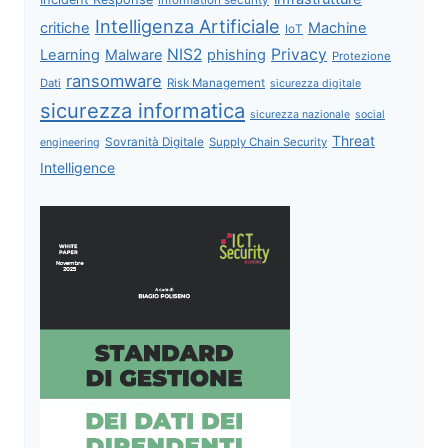
Intelligenza Artificiale
critiche
Machine
IoT
NIS2
Privacy
Learning
Malware
phishing
Protezione
ransomware
Dati
Risk Management
sicurezza digitale
sicurezza informatica
sicurezza nazionale
social
Threat
Sovranità Digitale
Supply Chain Security
engineering
Intelligence