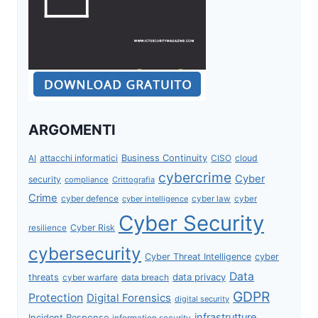
ARGOMENTI
attacchi informatici
Business Continuity
CISO
cloud
AI
cybercrime
Cyber
security
compliance
Crittografia
Crime
cyber defence
cyber intelligence
cyber law
cyber
Cyber Security
Cyber Risk
resilience
cybersecurity
Cyber Threat Intelligence
cyber
Data
data privacy
threats
data breach
cyber warfare
GDPR
Protection
Digital Forensics
digital security
infrastrutture
Incident Response
information security