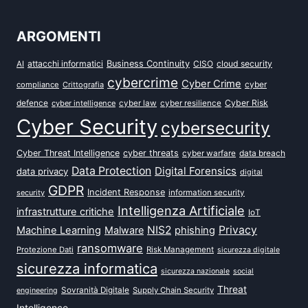
ARGOMENTI
attacchi informatici
Business Continuity
CISO
cloud security
AI
cybercrime
Cyber Crime
cyber
compliance
Crittografia
defence
Cyber Risk
cyber intelligence
cyber law
cyber resilience
Cyber Security
cybersecurity
Cyber Threat Intelligence
cyber threats
data breach
cyber warfare
Data Protection
Digital Forensics
data privacy
digital
GDPR
Incident Response
security
information security
Intelligenza Artificiale
infrastrutture critiche
IoT
NIS2
Privacy
Machine Learning
Malware
phishing
ransomware
Protezione Dati
Risk Management
sicurezza digitale
sicurezza informatica
sicurezza nazionale
social
Threat
Sovranità Digitale
Supply Chain Security
engineering
Intelligence