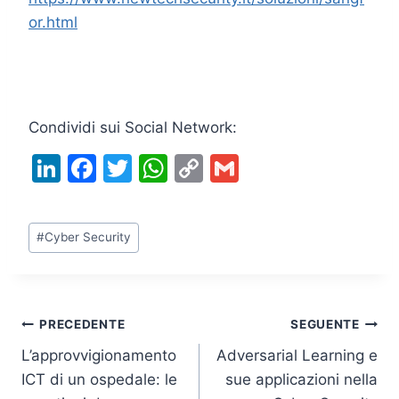
or.html
Condividi sui Social Network:
Li
F
T
W
C
G
n
a
w
h
o
m
k
c
itt
at
p
ai
Tag
#
Cyber Security
e
e
er
s
y
l
articolo:
dI
b
A
Li
n
o
p
n
Navigazione
PRECEDENTE
SEGUENTE
o
p
k
L’approvvigionamento
Adversarial Learning e
k
articoli
ICT di un ospedale: le
sue applicazioni nella