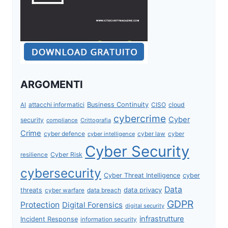
ARGOMENTI
attacchi informatici
Business Continuity
CISO
cloud
AI
cybercrime
Cyber
security
compliance
Crittografia
Crime
cyber defence
cyber intelligence
cyber law
cyber
Cyber Security
Cyber Risk
resilience
cybersecurity
Cyber Threat Intelligence
cyber
Data
data privacy
threats
data breach
cyber warfare
GDPR
Protection
Digital Forensics
digital security
infrastrutture
Incident Response
information security