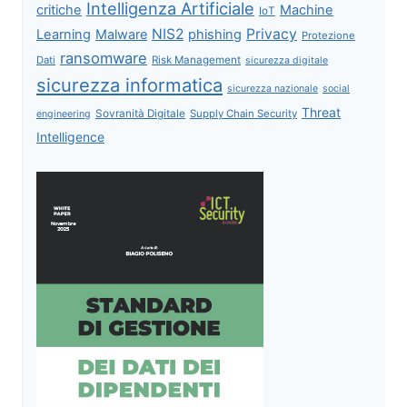
Intelligenza Artificiale
critiche
Machine
IoT
NIS2
Privacy
Learning
Malware
phishing
Protezione
ransomware
Dati
Risk Management
sicurezza digitale
sicurezza informatica
sicurezza nazionale
social
Threat
Sovranità Digitale
Supply Chain Security
engineering
Intelligence