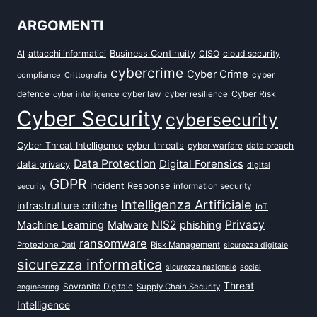
ARGOMENTI
attacchi informatici
Business Continuity
CISO
cloud security
AI
cybercrime
Cyber Crime
cyber
compliance
Crittografia
defence
Cyber Risk
cyber intelligence
cyber law
cyber resilience
Cyber Security
cybersecurity
Cyber Threat Intelligence
cyber threats
data breach
cyber warfare
Data Protection
Digital Forensics
data privacy
digital
GDPR
Incident Response
security
information security
Intelligenza Artificiale
infrastrutture critiche
IoT
NIS2
Privacy
Machine Learning
Malware
phishing
ransomware
Protezione Dati
Risk Management
sicurezza digitale
sicurezza informatica
sicurezza nazionale
social
Threat
Sovranità Digitale
Supply Chain Security
engineering
Intelligence