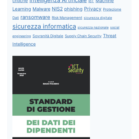
critiche
Machine
IoT
NIS2
Privacy
Learning
Malware
phishing
Protezione
ransomware
Dati
Risk Management
sicurezza digitale
sicurezza informatica
sicurezza nazionale
social
Threat
Sovranità Digitale
Supply Chain Security
engineering
Intelligence