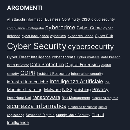
ARGOMENTI
attacchi informatici
Business Continuity
CISO
cloud security
AI
cybercrime
Cyber Crime
cyber
compliance
Crittografia
defence
Cyber Risk
cyber intelligence
cyber law
cyber resilience
Cyber Security
cybersecurity
Cyber Threat Intelligence
cyber threats
data breach
cyber warfare
Data Protection
Digital Forensics
data privacy
digital
GDPR
Incident Response
security
information security
Intelligenza Artificiale
infrastrutture critiche
IoT
NIS2
Privacy
Machine Learning
Malware
phishing
ransomware
Protezione Dati
Risk Management
sicurezza digitale
sicurezza informatica
sicurezza nazionale
social
Threat
Sovranità Digitale
Supply Chain Security
engineering
Intelligence