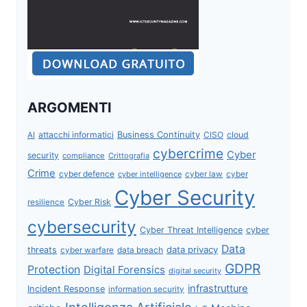
ARGOMENTI
attacchi informatici
Business Continuity
CISO
cloud
AI
cybercrime
Cyber
security
compliance
Crittografia
Crime
cyber defence
cyber intelligence
cyber law
cyber
Cyber Security
Cyber Risk
resilience
cybersecurity
Cyber Threat Intelligence
cyber
Data
data privacy
threats
data breach
cyber warfare
GDPR
Protection
Digital Forensics
digital security
infrastrutture
Incident Response
information security
Intelligenza Artificiale