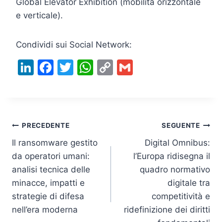
Global Elevator Exhibition (mobilità orizzontale
e verticale).
Condividi sui Social Network:
Li
F
T
W
C
G
n
a
w
h
o
m
k
c
itt
at
p
ai
e
e
er
s
y
l
Navigazione
dI
b
A
Li
PRECEDENTE
SEGUENTE
n
o
p
n
Il ransomware gestito
Digital Omnibus:
articoli
da operatori umani:
l’Europa ridisegna il
o
p
k
analisi tecnica delle
quadro normativo
k
minacce, impatti e
digitale tra
strategie di difesa
competitività e
nell’era moderna
ridefinizione dei diritti