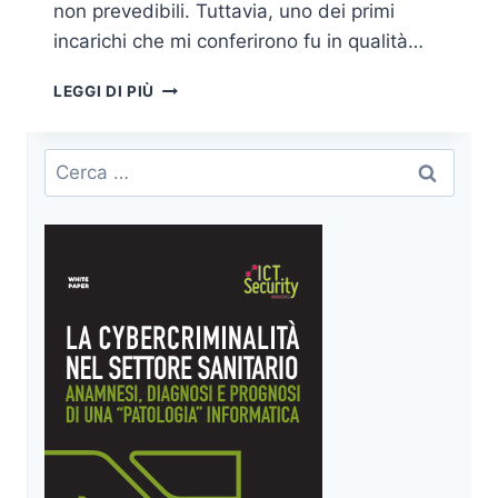
non prevedibili. Tuttavia, uno dei primi
incarichi che mi conferirono fu in qualità…
NON
LEGGI DI PIÙ
ESISTE
INDUSTRY
4.0
Ricerca
SENZA
per:
UNA
BUONA
PRATICA
DI
CYBERSECURITY