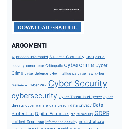
ARGOMENTI
attacchi informatici
Business Continuity
CISO
cloud
AI
cybercrime
Cyber
security
compliance
Crittografia
Crime
cyber defence
cyber intelligence
cyber law
cyber
Cyber Security
Cyber Risk
resilience
cybersecurity
Cyber Threat Intelligence
cyber
Data
data privacy
threats
data breach
cyber warfare
GDPR
Protection
Digital Forensics
digital security
infrastrutture
Incident Response
information security