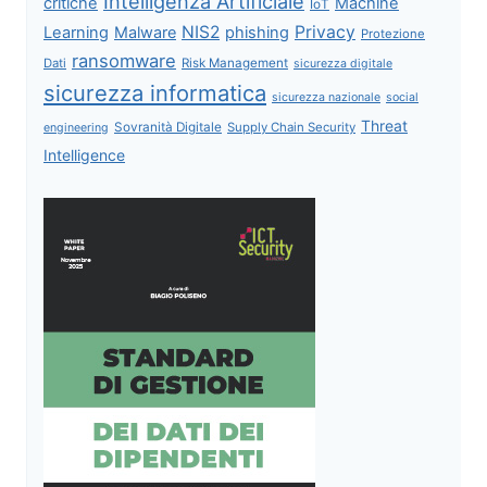
Intelligenza Artificiale
critiche
Machine
IoT
NIS2
Privacy
Learning
Malware
phishing
Protezione
ransomware
Dati
Risk Management
sicurezza digitale
sicurezza informatica
sicurezza nazionale
social
Threat
Sovranità Digitale
Supply Chain Security
engineering
Intelligence