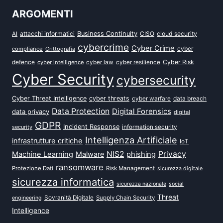
ARGOMENTI
attacchi informatici
Business Continuity
CISO
cloud security
AI
cybercrime
Cyber Crime
cyber
compliance
Crittografia
defence
Cyber Risk
cyber intelligence
cyber law
cyber resilience
Cyber Security
cybersecurity
Cyber Threat Intelligence
cyber threats
data breach
cyber warfare
Data Protection
Digital Forensics
data privacy
digital
GDPR
Incident Response
security
information security
Intelligenza Artificiale
infrastrutture critiche
IoT
NIS2
Privacy
Machine Learning
Malware
phishing
ransomware
Protezione Dati
Risk Management
sicurezza digitale
sicurezza informatica
sicurezza nazionale
social
Threat
Sovranità Digitale
Supply Chain Security
engineering
Intelligence