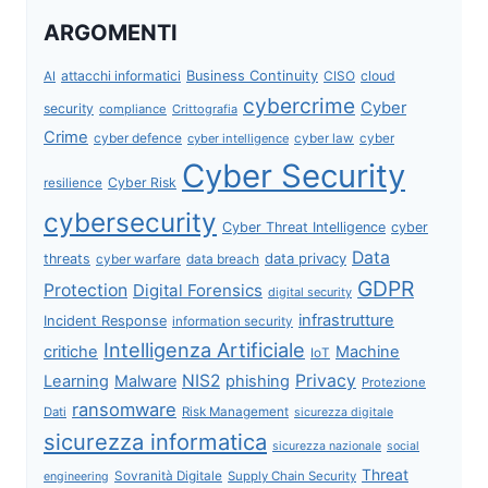
ARGOMENTI
attacchi informatici
Business Continuity
CISO
cloud
AI
cybercrime
Cyber
security
compliance
Crittografia
Crime
cyber defence
cyber intelligence
cyber law
cyber
Cyber Security
Cyber Risk
resilience
cybersecurity
Cyber Threat Intelligence
cyber
Data
data privacy
threats
data breach
cyber warfare
GDPR
Protection
Digital Forensics
digital security
infrastrutture
Incident Response
information security
Intelligenza Artificiale
critiche
Machine
IoT
NIS2
Privacy
Learning
Malware
phishing
Protezione
ransomware
Dati
Risk Management
sicurezza digitale
sicurezza informatica
sicurezza nazionale
social
Threat
Sovranità Digitale
Supply Chain Security
engineering