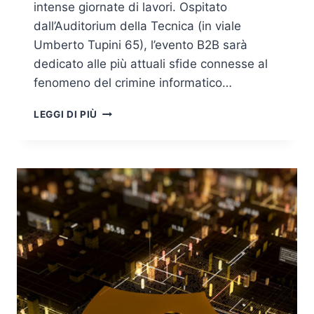
intense giornate di lavori. Ospitato
dall’Auditorium della Tecnica (in viale
Umberto Tupini 65), l’evento B2B sarà
dedicato alle più attuali sfide connesse al
fenomeno del crimine informatico…
CYBER
LEGGI DI PIÙ
CRIME
CONFERENCE
2023,
VI
ASPETTIAMO
L’11
E
12
MAGGIO
A
ROMA
–
SAVE