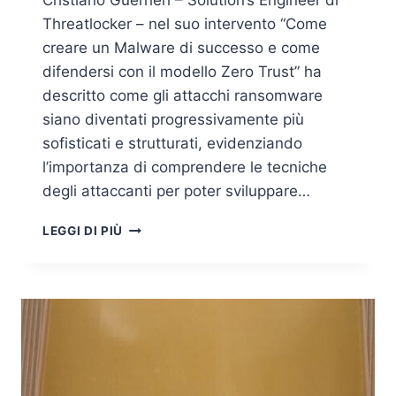
Cristiano Guerrieri – Solution’s Engineer di
Threatlocker – nel suo intervento “Come
creare un Malware di successo e come
difendersi con il modello Zero Trust” ha
descritto come gli attacchi ransomware
siano diventati progressivamente più
sofisticati e strutturati, evidenziando
l’importanza di comprendere le tecniche
degli attaccanti per poter sviluppare…
COME
LEGGI DI PIÙ
CREARE
UN
MALWARE
DI
SUCCESSO
E
COME
DIFENDERSI
CON