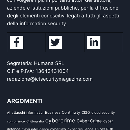
coinvolgere i più importanti attori del settore,
aziende e istituzioni pubbliche, per la diffusione
degli elementi conoscitivi legati a tutti gli aspetti
della information security.
Segreteria: Humana SRL
C.F e P.IVA: 13642431004
redazione@ictsecuritymagazine.com
ARGOMENTI
attacchi informatici
Business Continuity
CISO
cloud security
AI
cybercrime
Cyber Crime
cyber
compliance
Crittografia
defence
Cyber Risk
cyber intelligence
cyber law
cyber resilience