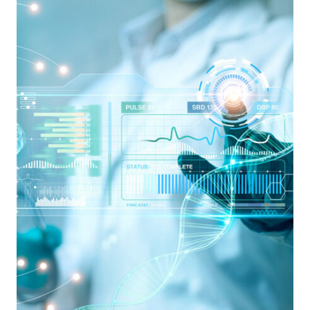
EUROPEO
PER
LA
DIFESA
DEL
CYBER
SPAZIO