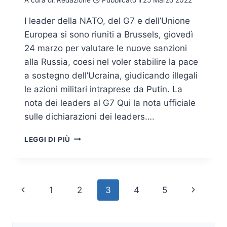
I leader della NATO, del G7 e dell’Unione
Europea si sono riuniti a Brussels, giovedì
24 marzo per valutare le nuove sanzioni
alla Russia, coesi nel voler stabilire la pace
a sostegno dell’Ucraina, giudicando illegali
le azioni militari intraprese da Putin. La
nota dei leaders al G7 Qui la nota ufficiale
sulle dichiarazioni dei leaders….
G7
LEGGI DI PIÙ
BRUXELLES
2022,
LA
DICHIARAZIONE
Navigazione
Pagina
Pagina
1
2
3
4
5
DEI
LEADERS
pagina
Precedente
successi
SU
CYBERSPAZIO