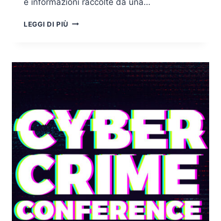
e informazioni raccolte da una…
THREAT
LEGGI DI PIÙ
ACTOR,
LA
CYBER
THREAT
INTELLIGENCE
E
I
PRINCIPALI
FRAMEWORK
DI
ANALISI