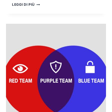
MDR
LEGGI DI PIÙ
NELLA
SANITÀ.
CYBER
SECURITY
IN
AMBIENTI
CRITICI