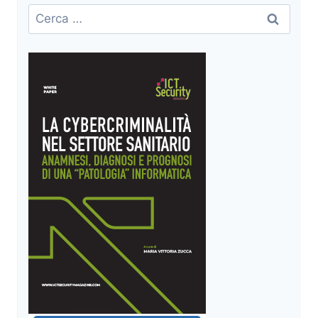
E
Ricerca
CYBER
per:
DEFENCE