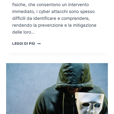
fisiche, che consentono un intervento
immediato, i cyber attacchi sono spesso
difficili da identificare e comprendere,
rendendo la prevenzione e la mitigazione
delle loro…
INGEGNERIA
LEGGI DI PIÙ
DELLA
SICUREZZA
APPLICATA
AI
SISTEMI
SPAZIALI:
AFFRONTARE
LE
MINACCE
CYBER
NEL
NUOVO
CONTESTO