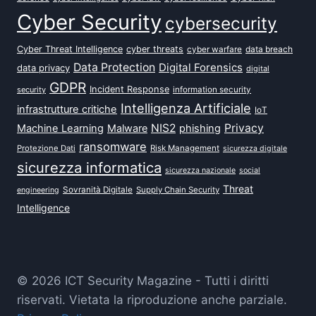
Cyber Security
cybersecurity
Cyber Threat Intelligence
cyber threats
data breach
cyber warfare
Data Protection
Digital Forensics
data privacy
digital
GDPR
Incident Response
security
information security
Intelligenza Artificiale
infrastrutture critiche
IoT
NIS2
Privacy
Machine Learning
Malware
phishing
ransomware
Protezione Dati
Risk Management
sicurezza digitale
sicurezza informatica
sicurezza nazionale
social
Threat
Sovranità Digitale
Supply Chain Security
engineering
Intelligence
© 2026 ICT Security Magazine - Tutti i diritti
riservati. Vietata la riproduzione anche parziale.