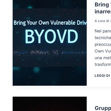
Bring 
inarre
A cura di:
Nel pan
tecniche
preoccup
Own Vuln
una meto
trasform
LEGGI DI
Gruppo