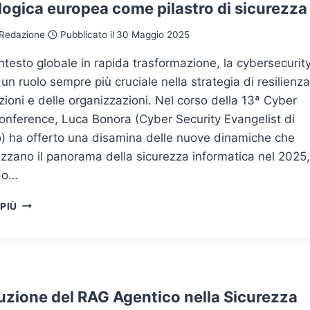
logica europea come pilastro di sicurezza
CINESE
Redazione
Pubblicato il
30 Maggio 2025
ntesto globale in rapida trasformazione, la cybersecurit
n ruolo sempre più cruciale nella strategia di resilienza
zioni e delle organizzazioni. Nel corso della 13ª Cyber
onference, Luca Bonora (Cyber Security Evangelist di
) ha offerto una disamina delle nuove dinamiche che
izzano il panorama della sicurezza informatica nel 2025,
do…
CYBERSECURITY
 PIÙ
NEL
2025:
L’INDIPENDENZA
TECNOLOGICA
EUROPEA
COME
luzione del RAG Agentico nella Sicurezza
PILASTRO