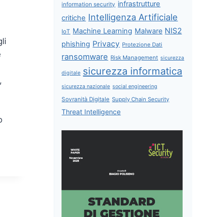
infrastrutture
information security
Intelligenza Artificiale
critiche
NIS2
Machine Learning
Malware
IoT
li
Privacy
phishing
Protezione Dati
e
ransomware
Risk Management
sicurezza
sicurezza informatica
digitale
,
sicurezza nazionale
social engineering
Sovranità Digitale
Supply Chain Security
Threat Intelligence
o