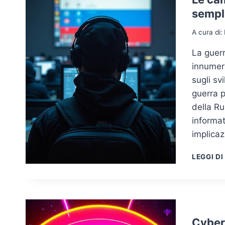
sempli
A cura di:
La guerr
innumere
sugli sv
guerra p
della R
informat
implica
LEGGI DI
Cyber