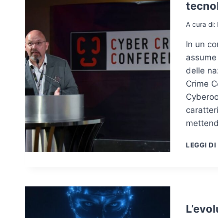
tecno
A cura di:
In un co
assume u
delle na
Crime C
Cyberoo
caratter
metten
LEGGI DI
L’evo