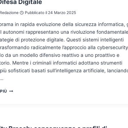
Difesa Digitale
PARADIGMI
DI
Redazione
Pubblicato il
24 Marzo 2025
DIFESA
INTELLIGENTE
rama in rapida evoluzione della sicurezza informatica, g
AI autonomi rappresentano una rivoluzione fondamental
rategie di protezione digitale. Questi sistemi intelligenti
rasformando radicalmente l’approccio alla cybersecurity
 da un modello difensivo reattivo a uno proattivo e
torio. Mentre i criminali informatici adottano strumenti
iù sofisticati basati sull’intelligenza artificiale, lanciand
i…
AGENTI
 PIÙ
AI
NELLA
CYBERSECURITY:
LA
NUOVA
FRONTIERA