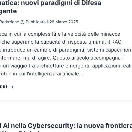
atica: nuovi paradigmi di Difesa
DI
igente
SICUREZZA
Redazione
Pubblicato il
28 Marzo 2025
oca in cui la complessità e la velocità delle minacce
iche superano la capacità di risposta umana, il RAG
o introduce un cambio di paradigma: sistemi capaci non
informare, ma di agire. Questo articolo accompagna il
in un viaggio tra architetture emergenti, applicazioni reali
uturi in cui l’intelligenza artificiale…
L’EVOLUZIONE
 PIÙ
DEL
RAG
AGENTICO
NELLA
SICUREZZA
INFORMATICA:
 AI nella Cybersecurity: la nuova frontier
NUOVI