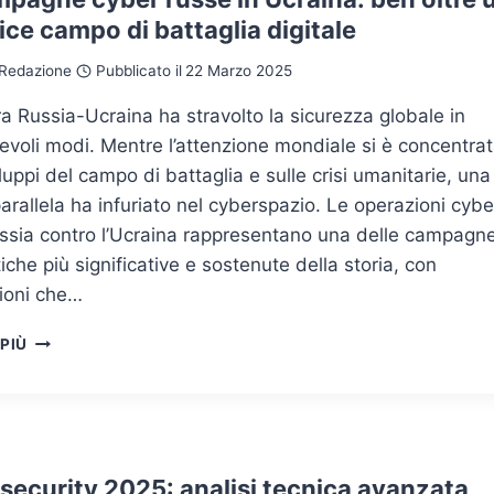
ce campo di battaglia digitale
Redazione
Pubblicato il
22 Marzo 2025
a Russia-Ucraina ha stravolto la sicurezza globale in
voli modi. Mentre l’attenzione mondiale si è concentra
iluppi del campo di battaglia e sulle crisi umanitarie, una
arallela ha infuriato nel cyberspazio. Le operazioni cybe
ussia contro l’Ucraina rappresentano una delle campagn
iche più significative e sostenute della storia, con
zioni che…
LE
 PIÙ
CAMPAGNE
CYBER
RUSSE
IN
UCRAINA:
BEN
security 2025: analisi tecnica avanzata