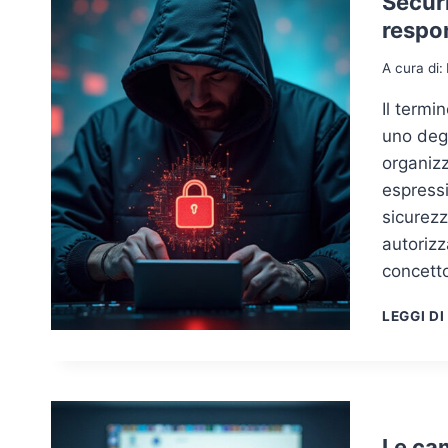
Securi
respon
A cura di:
Il termi
uno degl
organizz
espressi
sicurez
autorizz
concett
LEGGI DI
Le ca