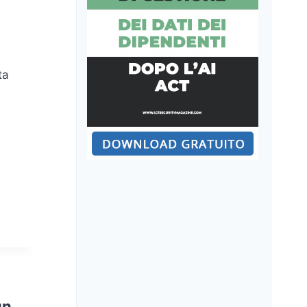
ta
un