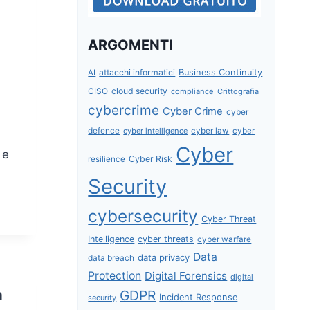
ARGOMENTI
attacchi informatici
Business Continuity
AI
CISO
cloud security
compliance
Crittografia
cybercrime
Cyber Crime
cyber
defence
cyber intelligence
cyber law
cyber
Cyber
 e
Cyber Risk
resilience
Security
cybersecurity
Cyber Threat
Intelligence
cyber threats
cyber warfare
Data
data privacy
data breach
Protection
Digital Forensics
digital
a
GDPR
Incident Response
security