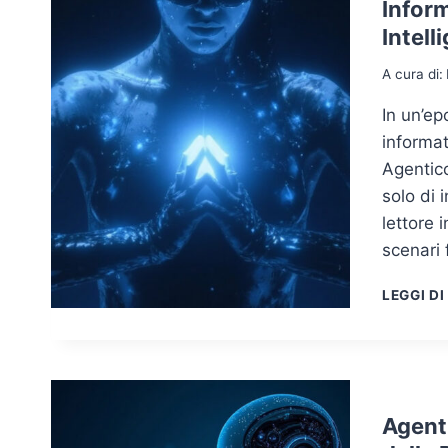
Inform
Intell
A cura di:
In un’ep
informat
Agentic
solo di 
lettore 
scenari f
LEGGI DI
Agenti