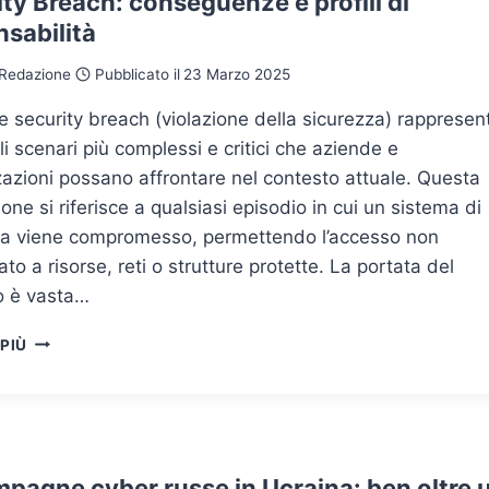
ty Breach: conseguenze e profili di
DELLA
sabilità
DIFESA
DIGITALE
Redazione
Pubblicato il
23 Marzo 2025
ne security breach (violazione della sicurezza) rappresen
i scenari più complessi e critici che aziende e
azioni possano affrontare nel contesto attuale. Questa
one si riferisce a qualsiasi episodio in cui un sistema di
za viene compromesso, permettendo l’accesso non
ato a risorse, reti o strutture protette. La portata del
o è vasta…
SECURITY
 PIÙ
BREACH:
CONSEGUENZE
E
PROFILI
DI
RESPONSABILITÀ
mpagne cyber russe in Ucraina: ben oltre 