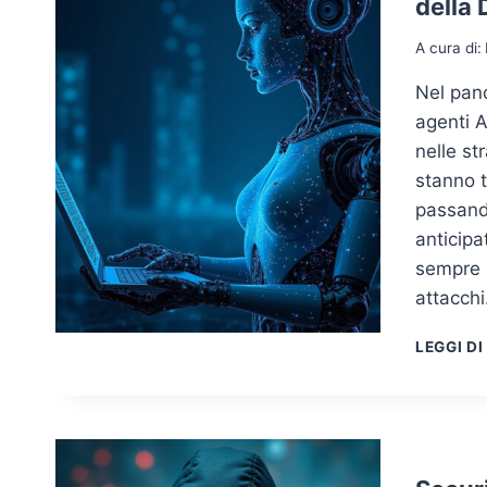
della 
A cura di:
Nel pano
agenti 
nelle st
stanno t
passando
anticipa
sempre p
attacch
LEGGI DI