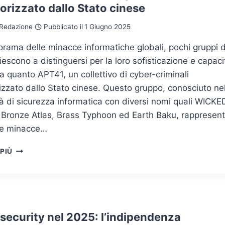
orizzato dallo Stato cinese
ATTACCHI
BYOVD
Redazione
Pubblicato il
1 Giugno 2025
rama delle minacce informatiche globali, pochi gruppi d
iescono a distinguersi per la loro sofisticazione e capaci
a quanto APT41, un collettivo di cyber-criminali
zzato dallo Stato cinese. Questo gruppo, conosciuto nel
 di sicurezza informatica con diversi nomi quali WICKE
Bronze Atlas, Brass Typhoon ed Earth Baku, rappresen
le minacce…
GRUPPO
 PIÙ
APT41:
COLLETTIVO
DI
CYBERCRIMINALI
SPONSORIZZATO
DALLO
security nel 2025: l’indipendenza
STATO