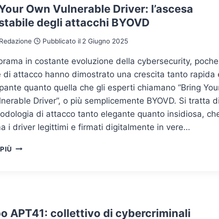
Your Own Vulnerable Driver: l’ascesa
stabile degli attacchi BYOVD
Redazione
Pubblicato il
2 Giugno 2025
orama in costante evoluzione della cybersecurity, poche
 di attacco hanno dimostrato una crescita tanto rapida 
ante quanto quella che gli esperti chiamano “Bring You
erable Driver”, o più semplicemente BYOVD. Si tratta d
dologia di attacco tanto elegante quanto insidiosa, ch
a i driver legittimi e firmati digitalmente in vere…
BRING
 PIÙ
YOUR
OWN
VULNERABLE
DRIVER:
L’ASCESA
INARRESTABILE
 APT41: collettivo di cybercriminali
DEGLI