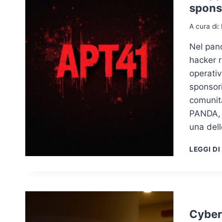
spons
A cura di:
Nel pano
hacker r
operativ
sponsori
comunità
PANDA, 
una del
LEGGI DI
Cyber