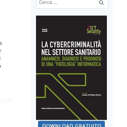
per:
e
r
i
e