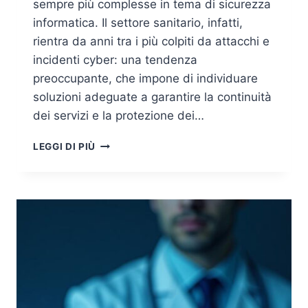
sempre più complesse in tema di sicurezza
informatica. Il settore sanitario, infatti,
rientra da anni tra i più colpiti da attacchi e
incidenti cyber: una tendenza
preoccupante, che impone di individuare
soluzioni adeguate a garantire la continuità
dei servizi e la protezione dei…
HEALTHCARE
LEGGI DI PIÙ
PROVIDERS:
SANITÀ
E
SICUREZZA,
IL
NUOVO
PIANO
EUROPEO