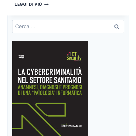
IL
LEGGI DI PIÙ
GIUSTO
PERCORSO
DI
Ricerca
CYBER
per:
SECURITY
PER
LA
SANITÀ