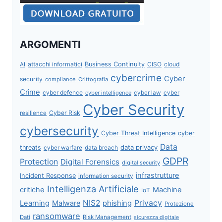
ARGOMENTI
attacchi informatici
Business Continuity
CISO
cloud
AI
cybercrime
Cyber
security
compliance
Crittografia
Crime
cyber defence
cyber intelligence
cyber law
cyber
Cyber Security
Cyber Risk
resilience
cybersecurity
Cyber Threat Intelligence
cyber
Data
data privacy
threats
data breach
cyber warfare
GDPR
Protection
Digital Forensics
digital security
infrastrutture
Incident Response
information security
Intelligenza Artificiale
critiche
Machine
IoT
NIS2
Privacy
Learning
Malware
phishing
Protezione
ransomware
Dati
Risk Management
sicurezza digitale