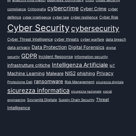
AI
cybercrime
Cyber Crime
cyber
compliance
Crittografia
defence
Cyber Risk
cyber intelligence
cyber law
cyber resilience
Cyber Security
cybersecurity
Cyber Threat Intelligence
cyber threats
data breach
cyber warfare
Data Protection
Digital Forensics
data privacy
digital
GDPR
Incident Response
security
information security
Intelligenza Artificiale
infrastrutture critiche
IoT
NIS2
Privacy
Machine Learning
Malware
phishing
ransomware
Protezione Dati
Risk Management
sicurezza digitale
sicurezza informatica
sicurezza nazionale
social
Threat
Sovranità Digitale
Supply Chain Security
engineering
Intelligence