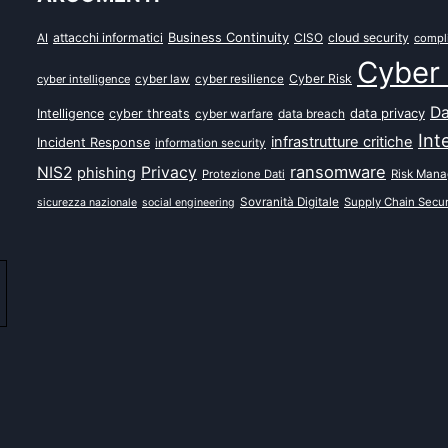
attacchi informatici
Business Continuity
CISO
cloud security
AI
compl
Cyber 
Cyber Risk
cyber intelligence
cyber law
cyber resilience
Da
data privacy
Intelligence
cyber threats
data breach
cyber warfare
Int
infrastrutture critiche
Incident Response
information security
ransomware
NIS2
Privacy
phishing
Protezione Dati
Risk Man
Sovranità Digitale
Supply Chain Secur
sicurezza nazionale
social engineering