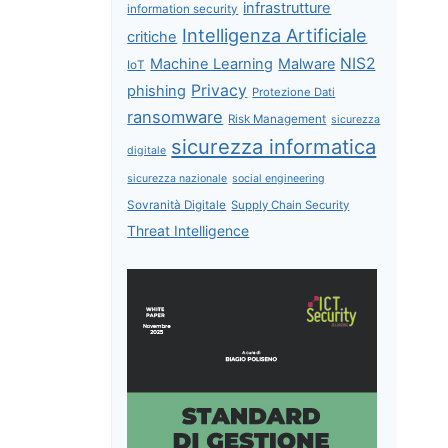
infrastrutture
information security
Intelligenza Artificiale
critiche
NIS2
Machine Learning
Malware
IoT
Privacy
phishing
Protezione Dati
ransomware
Risk Management
sicurezza
sicurezza informatica
digitale
sicurezza nazionale
social engineering
Sovranità Digitale
Supply Chain Security
Threat Intelligence