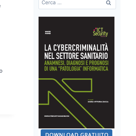
e
per:
to