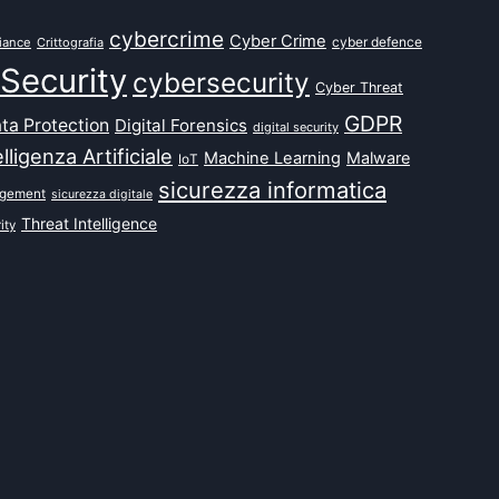
cybercrime
Cyber Crime
cyber defence
iance
Crittografia
Security
cybersecurity
Cyber Threat
GDPR
ta Protection
Digital Forensics
digital security
elligenza Artificiale
Machine Learning
Malware
IoT
sicurezza informatica
agement
sicurezza digitale
Threat Intelligence
ity