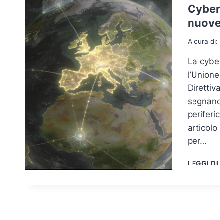
Cybers
nuove 
A cura di:
La cyber
l’Unione
Direttiv
segnano 
periferi
articolo
per…
LEGGI DI