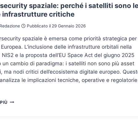
ecurity spaziale: perché i satelliti sono l
infrastrutture critiche
Redazione
Pubblicato il
29 Gennaio 2026
security spaziale è emersa come priorità strategica per
 Europea. L’inclusione delle infrastrutture orbitali nella
a NIS2 e la proposta dell’EU Space Act del giugno 2025
un cambio di paradigma: i satelliti non sono più asset
ci, ma nodi critici dell’ecosistema digitale europeo. Ques
 analizza le implicazioni tecniche, operative e regolatorie
CYBERSECURITY
 PIÙ
SPAZIALE:
PERCHÉ
I
SATELLITI
SONO