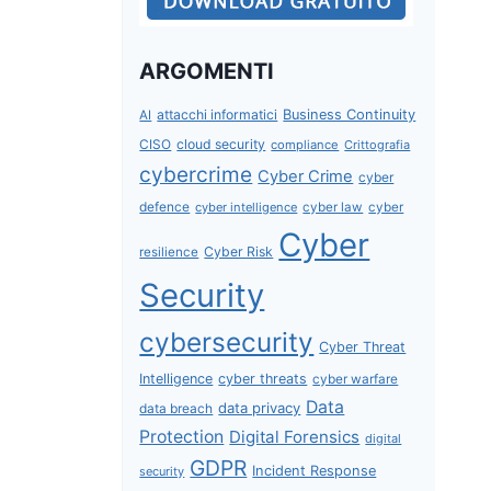
ARGOMENTI
attacchi informatici
Business Continuity
AI
CISO
cloud security
compliance
Crittografia
cybercrime
Cyber Crime
cyber
defence
cyber intelligence
cyber law
cyber
Cyber
Cyber Risk
resilience
Security
cybersecurity
Cyber Threat
Intelligence
cyber threats
cyber warfare
Data
data privacy
data breach
Protection
Digital Forensics
digital
GDPR
Incident Response
security